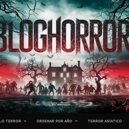
LO TERROR
ORDENAR POR AÑO
TERROR ASIATICO