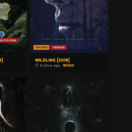
IA FICCION
CRITICA
TERROR
8)
WILDLING (2018)
8 años ago
MONO