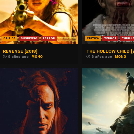
CRITICA
SUSPENSO
TERROR
CRITICA
TERROR
THRILL
REVENGE (2018)
THE HOLLOW CHILD (2
8 años ago
MONO
8 años ago
MONO