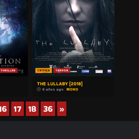
THRILLER
CRITICA
TERROR
THE LULLABY (2018)
8 años ago
MONO
16
17
18
36
»