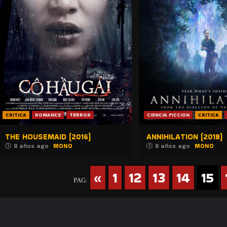
CRITICA
ROMANCE
TERROR
CIENCIA FICCION
CRITICA
THE HOUSEMAID (2016)
ANNIHILATION (2018)
8 años ago
MONO
8 años ago
MONO
«
1
12
13
14
15
PAG: