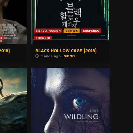
CIENCIA FICCION
CRITICA
SUSPENSO
ER
THRILLER
018)
BLACK HOLLOW CAGE (2018)
8 años ago
MONO