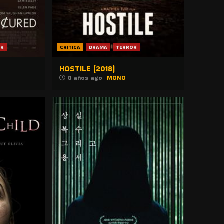
ER
CRITICA
DRAMA
TERROR
HOSTILE (2018)
8 años ago
MONO