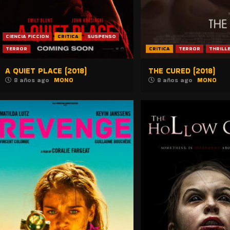
CIENCIA FICCION
CRITICA
SUSPENSO
TERROR
CRITICA
TERROR
THRILL
A QUIET PLACE (2018)
THE CURED (2018)
8 años ago
MONO
8 años ago
MONO