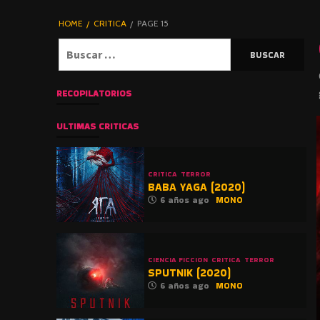
DE TERROR |
BLOGHORROR
HOME
CRITICA
PAGE 15
⋆
Buscar:
RECOPILATORIOS
ULTIMAS CRITICAS
CRITICA
TERROR
BABA YAGA (2020)
6 años ago
MONO
CIENCIA FICCION
CRITICA
TERROR
SPUTNIK (2020)
6 años ago
MONO