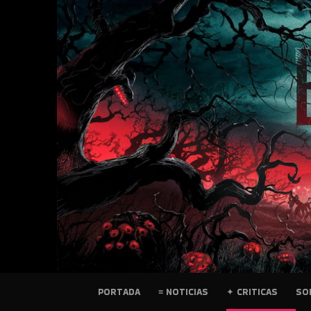
SKIP
TO
CONTENT
PELICULAS
PORTADA
≡ NOTICIAS
✦ CRITICAS
SO