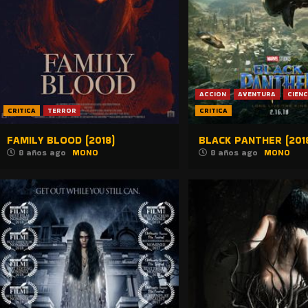
ACCION
AVENTURA
CIENC
CRITICA
TERROR
CRITICA
FAMILY BLOOD (2018)
BLACK PANTHER (201
8 años ago
MONO
8 años ago
MONO