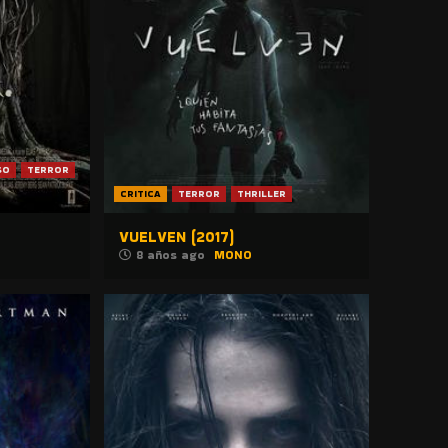
SO
TERROR
CRITICA
TERROR
THRILLER
VUELVEN (2017)
8 años ago
MONO