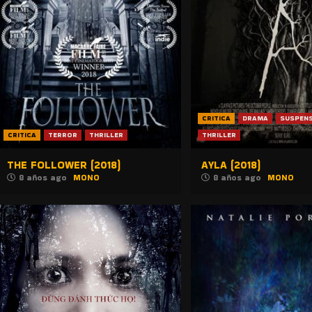
CRITICA
DRAMA
SUSPEN
CRITICA
TERROR
THRILLER
THRILLER
THE FOLLOWER (2018)
AYLA (2018)
8 años ago
MONO
8 años ago
MONO