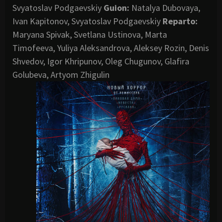
Svyatoslav Podgaevskiy
Guion:
Natalya Dubovaya,
Ivan Kapitonov, Svyatoslav Podgaevskiy
Reparto:
Maryana Spivak, Svetlana Ustinova, Marta
Timofeeva, Yuliya Aleksandrova, Aleksey Rozin, Denis
Shvedov, Igor Khripunov, Oleg Chugunov, Glafira
Golubeva, Artyom Zhigulin