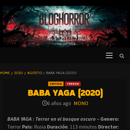
SKIP
TO
CONTENT
Primary
PELICULAS
Menu
DE TERROR |
BLOGHORROR
HOME
2020
AGOSTO
BABA YAGA (2020)
⋆
CRITICA
TERROR
BABA YAGA (2020)
6 años ago
MONO
BABA YAGA : Terror en el bosque oscuro –
Genero:
Terror
Pais:
Rusia
Duración
: 113 minutos
Director
: