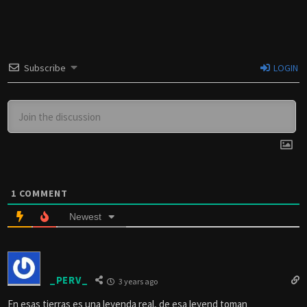
Subscribe
LOGIN
1
COMMENT
Newest
_PERV_
3 years ago
En esas tierras es una leyenda real, de esa leyend toman