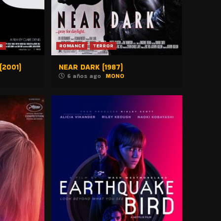
R
ROMANCE
TERROR
(2001)
NEAR DARK (1987)
6 años ago
MONO