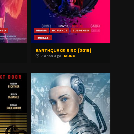
NSO
DRAMA
ROMANCE
SUSPENSO
THRILLER
EARTHQUAKE BIRD (2019)
7 años ago
MONO