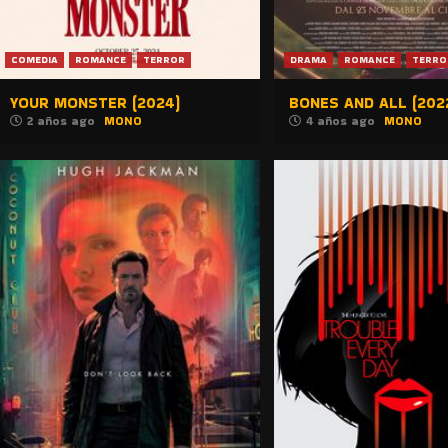
COMEDIA
ROMANCE
TERROR
DRAMA
ROMANCE
TERRO
YOUR MONSTER (2024)
BONES AND ALL (202
2 años ago
MONO
4 años ago
MONO