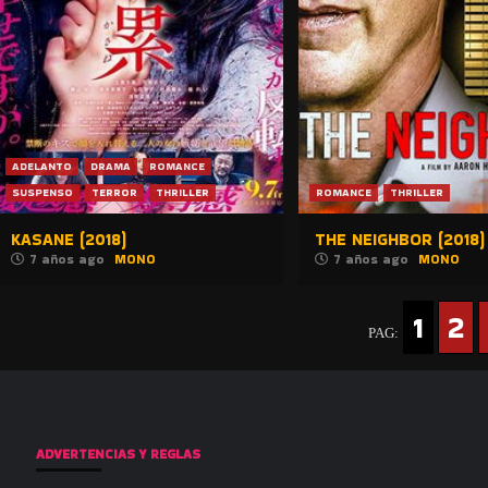
ADELANTO
DRAMA
ROMANCE
SUSPENSO
TERROR
THRILLER
ROMANCE
THRILLER
KASANE (2018)
THE NEIGHBOR (2018)
7 años ago
MONO
7 años ago
MONO
1
2
PAG:
ADVERTENCIAS Y REGLAS