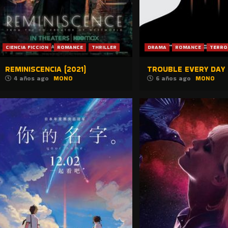
CIENCIA FICCION
ROMANCE
THRILLER
DRAMA
ROMANCE
TERRO
REMINISCENCIA (2021)
TROUBLE EVERY DAY 
4 años ago
MONO
6 años ago
MONO