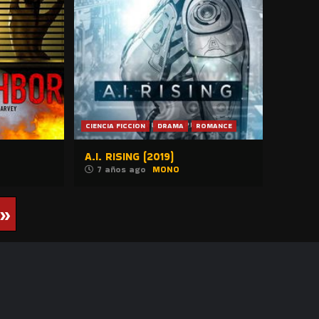
CIENCIA FICCION
DRAMA
ROMANCE
A.I. RISING (2019)
7 años ago
MONO
»