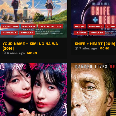
ANIMACION
ASIATICO
CIENCIA FICCION
DRAMA
ROMANCE
SUSPE
ROMANCE
THRILLER
TERROR
THRILLER
YOUR NAME – KIMI NO NA WA
KNIFE + HEART (2019)
(2016)
7 años ago
MONO
6 años ago
MONO