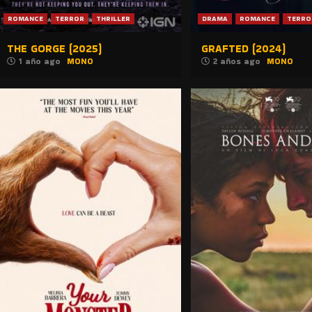
ROMANCE
TERROR
THRILLER
DRAMA
ROMANCE
TERRO
THE GORGE (2025)
GRAFTED (2024)
1 año ago
MONO
2 años ago
MONO