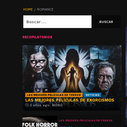
DE TERROR |
BLOGHORROR
HOME
ROMANCE
⋆
Buscar:
RECOPILATORIOS
LAS MEJORES PELICULAS DE TERROR
NOTICIAS
LAS MEJORES PELÍCULAS DE EXORCISMOS
2 años ago
MONO
LAS MEJORES PELICULAS DE TERROR