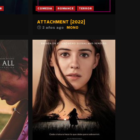
R
COMEDIA
ROMANCE
TERROR
ATTACHMENT (2022)
2 años ago
MONO