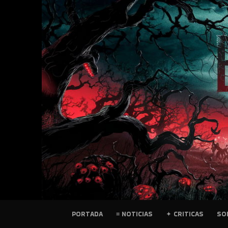
SKIP
TO
CONTENT
PELICULAS
PORTADA
≡ NOTICIAS
✦ CRITICAS
SO