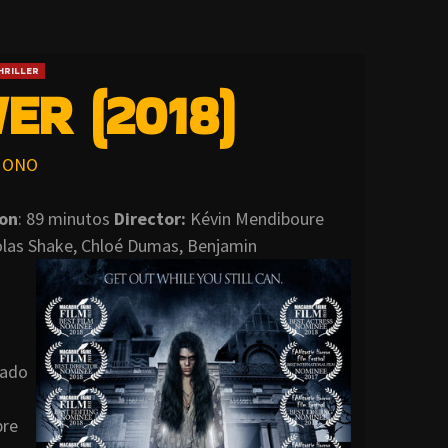
HRILLER
ER (2018)
ONO
ion
: 89 minutos
Director:
Kévin Mendiboure
olas Shake, Chloé Dumas, Benjamin
tado
bre