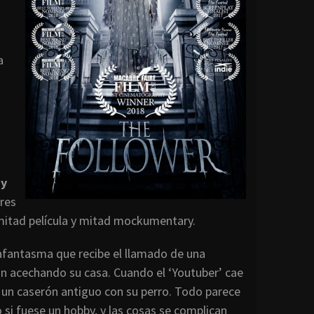
a
 y
ores
mitad película y mitad mockumentary.
zafantasma que recibe el llamado de una
n acechando su casa. Cuando el ‘Youtuber’ cae
en un caserón antiguo con su perro. Todo parece
i fuese un hobby, y las cosas se complican