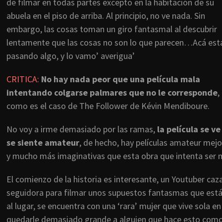
de filmar en todas partes excepto en la habitación de su
abuela en el piso de arriba. Al principio, no ve nada. Sin
embargo, las cosas toman un giro fantasmal al descubrir
lentamente que las cosas no son lo que parecen…Acá est
pasando algo, y lo vamo’ averigua’
CRITICA:
No hay nada peor que una película mala
intentando colgarse palmares que no le corresponde
,
como es el caso de The Follower de Kévin Mendiboure.
No voy a irme demasiado por las ramas,
la película se ve
se siente amateur
, de hecho, hay películas amateur mej
y mucho más imaginativas que esta obra que intenta ser 
El comienzo de la historia es interesante, un Youtuber ca
seguidora para filmar unos supuestos fantasmas que está
al lugar, se encuentra con una ‘rara’ mujer que vive sola 
quedarle demasiado grande a alguien que hace esto como s