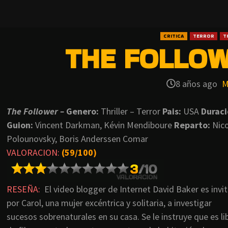
CRITICA
TERROR
T
THE FOLLOW
8 años ago
M
The Follower –
Genero:
Thriller – Terror
Pais:
USA
Durac
Guion:
Vincent Darkman, Kévin Mendiboure
Reparto:
Nic
Polounovsky, Boris Anderssen Comar
VALORACION:
(59/100)
RESEÑA:
El video blogger de Internet David Baker es invi
por Carol, una mujer excéntrica y solitaria, a investigar
sucesos sobrenaturales en su casa. Se le instruye que es li