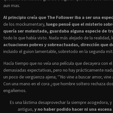
aun mas.
Al principio creía que The Follower iba a ser una espe
de los mockumentary,
luego pensé que el misterio sobr
quería ser molestada, guardaba alguna especie de t
todo lo que había visto. Nada más alejado de la realidad, l
actuaciones pobres y sobreactuadas, dirección que d
incluido el guion lamentable, sobretodo en la segunda mit
Hacía tiempo que no veía una película que decayera con el
demasiadas expectativas, pero no hay prácticamente nada 
un poco de vergüenza ajena; ‘’No vine a buscar amor, vi
Con una mano en el cora ¿que hombre soltero rechaza do
engañemos.
Es una lástima desaprovechar la siempre acogedora, y a
antiguo,
y no haber podido hacer ni una escena