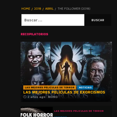
DE TERROR |
BLOGHORROR
HOME
2018
ABRIL
THE FOLLOWER (2018)
⋆
Buscar:
RECOPILATORIOS
LAS MEJORES PELICULAS DE TERROR
NOTICIAS
LAS MEJORES PELÍCULAS DE EXORCISMOS
2 años ago
MONO
LAS MEJORES PELICULAS DE TERROR