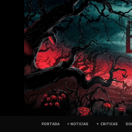
SKIP
TO
CONTENT
PELICULAS
PORTADA
≡ NOTICIAS
✦ CRITICAS
SO