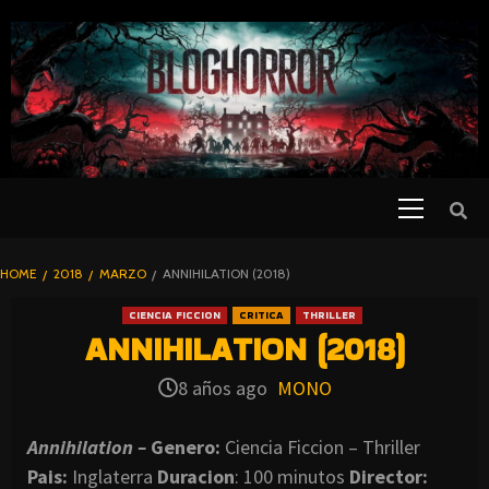
SKIP
TO
CONTENT
Primary
PELICULAS
Menu
DE TERROR |
BLOGHORROR
HOME
2018
MARZO
ANNIHILATION (2018)
⋆
CIENCIA FICCION
CRITICA
THRILLER
ANNIHILATION (2018)
8 años ago
MONO
Annihilation –
Genero:
Ciencia Ficcion – Thriller
Pais:
Inglaterra
Duracion
: 100 minutos
Director: