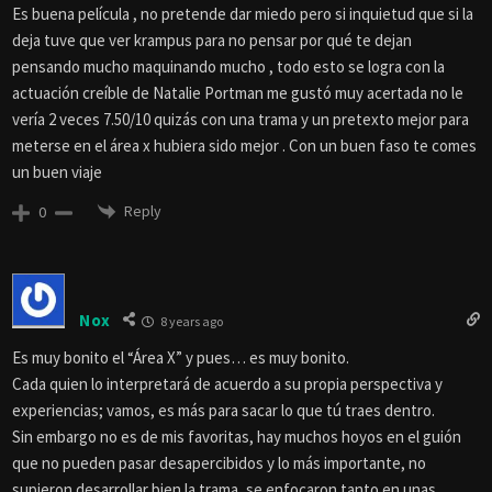
Es buena película , no pretende dar miedo pero si inquietud que si la
deja tuve que ver krampus para no pensar por qué te dejan
pensando mucho maquinando mucho , todo esto se logra con la
actuación creíble de Natalie Portman me gustó muy acertada no le
vería 2 veces 7.50/10 quizás con una trama y un pretexto mejor para
meterse en el área x hubiera sido mejor . Con un buen faso te comes
un buen viaje
Reply
0
Nox
8 years ago
Es muy bonito el “Área X” y pues… es muy bonito.
Cada quien lo interpretará de acuerdo a su propia perspectiva y
experiencias; vamos, es más para sacar lo que tú traes dentro.
Sin embargo no es de mis favoritas, hay muchos hoyos en el guión
que no pueden pasar desapercibidos y lo más importante, no
supieron desarrollar bien la trama, se enfocaron tanto en unas