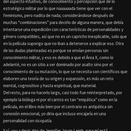
del aspecto intuitivo, de conocimiento y percepción que de lo
estratégico militar por lo que naaaaaada tiene que ver con el
feminismo, pero nadita de nada; considerándose después de
muchas “combinaciones” para decirlo de alguna manera, que debía
intentarse una expedición con características de personalidades y
género compatibles, así que no es un capricho inexplicable, solo que
en la película supongo que no iban a detenerse a explicar eso. Otra
de las dudas planteadas es porque se envían personas sin
conocimiento militar, y eso es debido a que el Área X, como lo
adelanté, no es un sitio a ser dominado por asalto sino por el
conocimiento de su mutación, lo que se necesita son científicos que
elaboren una teoría de su origen y expansión, es más un reto
mental, cognositivo y hasta espiritual, que material.
Del resto, para no hacerlo largo, casi todo fue reinterpretado, por
ejemplo la bióloga ni por el carrizo es tan “empática” como en la
película, en el libro más bien por el contrario es antipática sin
conexión emocional, yo diria que incluso encajaría en una
personalidad con sicopatía.
Y sí, voy a decir algo de Jennifer Jason Leigh, para mí está