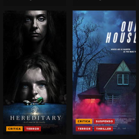
CRITICA
SUSPENSO
CRITICA
TERROR
TERROR
THRILLER