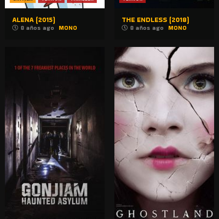
ALENA (2015)
THE ENDLESS (2018)
8 años ago
MONO
8 años ago
MONO