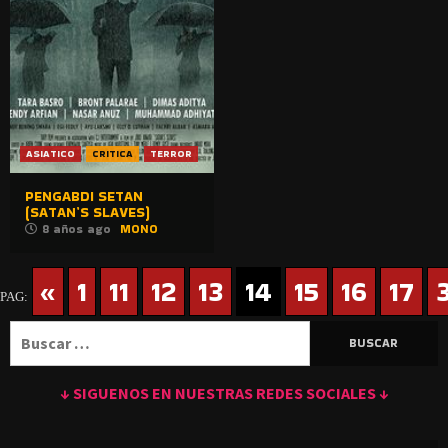
ASIATICO
CRITICA
TERROR
PENGABDI SETAN
(SATAN’S SLAVES)
8 años ago
MONO
«
1
11
12
13
14
15
16
17
PAG:
Buscar:
↓ SIGUENOS EN NUESTRAS REDES SOCIALES ↓