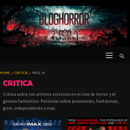
SKIP
TO
CONTENT
Primary
PELICULAS
Menu
DE TERROR |
BLOGHORROR
HOME
CRITICA
PAGE 14
⋆
CRITICA
Critica sobre los ultimos estrenos en el cine de terror y el
genero fantastico. Peliculas sobre posesiones, fantasmas,
gore, independiente y mas.