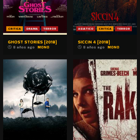
CRITICA
DRAMA
TERROR
ASIATICO
CRITICA
TERROR
GHOST STORIES (2018)
SICCIN 4 (2018)
8 años ago
MONO
8 años ago
MONO