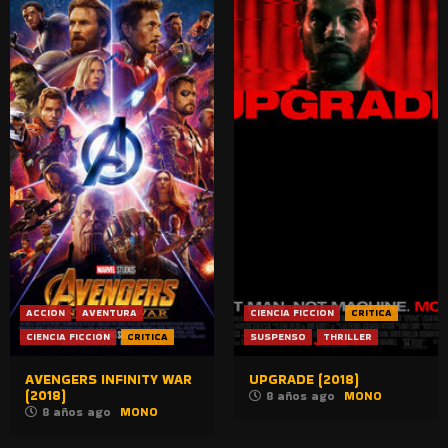
ACCION
AVENTURA
CIENCIA FICCION
CRITICA
CIENCIA FICCION
CRITICA
SUSPENSO
THRILLER
AVENGERS INFINITY WAR
UPGRADE (2018)
(2018)
8 años ago
MONO
8 años ago
MONO