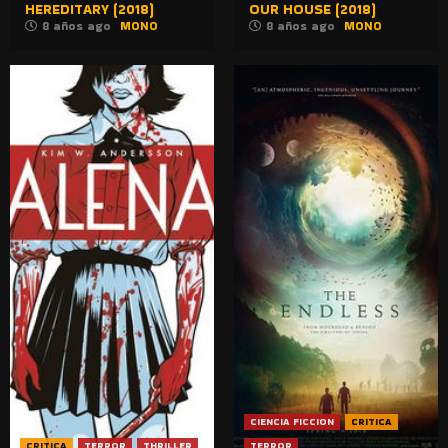
HEREDITARY (2018)
OUR HOUSE (2018)
8 años ago
MONO
8 años ago
MONO
CIENCIA FICCION
CRITICA
CRITICA
TERROR
THRILLER
TERROR