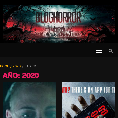
SKIP
TO
CONTENT
Primary
PELICULAS
Menu
DE TERROR |
BLOGHORROR
HOME
2020
PAGE 31
⋆
AÑO:
2020