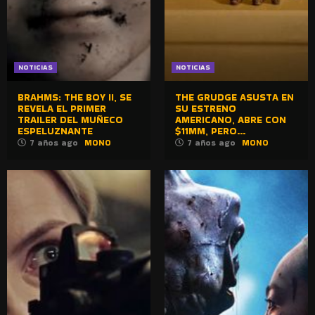
NOTICIAS
NOTICIAS
BRAHMS: THE BOY II, SE
THE GRUDGE ASUSTA EN
REVELA EL PRIMER
SU ESTRENO
TRAILER DEL MUÑECO
AMERICANO, ABRE CON
ESPELUZNANTE
$11MM, PERO…
7 años ago
MONO
7 años ago
MONO