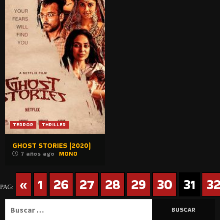
TERROR
THRILLER
GHOST STORIES (2020)
7 años ago
MONO
«
1
26
27
28
29
30
31
3
PAG:
Buscar: