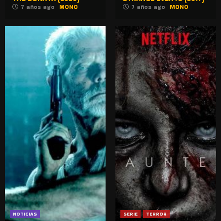
7 años ago
MONO
7 años ago
MONO
NOTICIAS
SERIE
TERROR