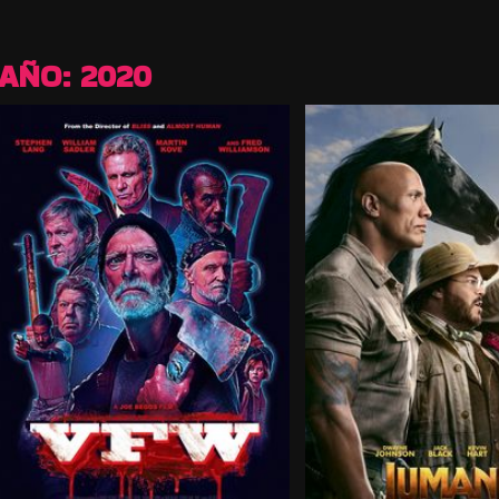
AÑO:
2020