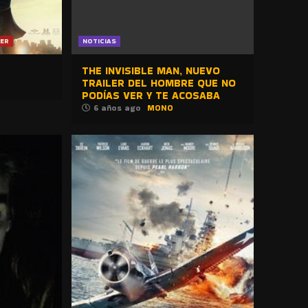
LER
NOTICIAS
THE INVISIBLE MAN, NUEVO
TRAILER DEL HOMBRE QUE NO
PODÍAS VER Y TE ACOSABA
6 años ago
MONO