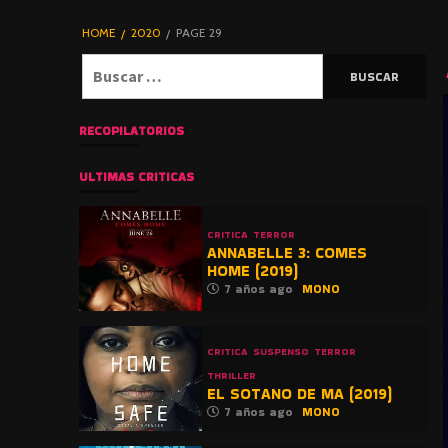
DE TERROR |
BLOGHORROR
HOME
2020
PAGE 29
⋆
Buscar:
RECOPILATORIOS
ULTIMAS CRITICAS
CRITICA
TERROR
ANNABELLE 3: COMES
HOME (2019)
7 años ago
MONO
CRITICA
SUSPENSO
TERROR
THRILLER
EL SOTANO DE MA (2019)
7 años ago
MONO