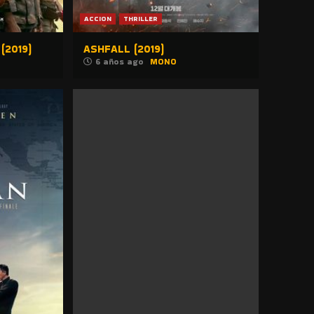
ACCION
THRILLER
(2019)
ASHFALL (2019)
6 años ago
MONO