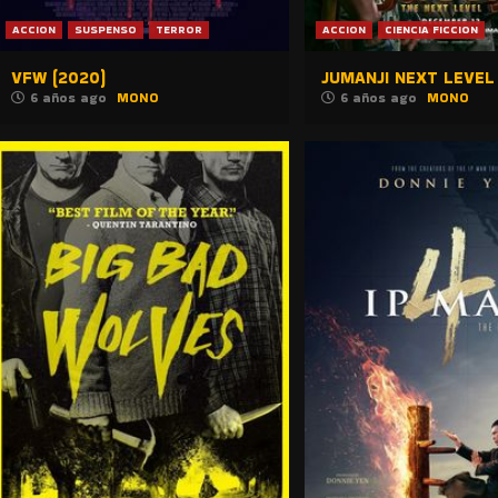
ACCION
SUSPENSO
TERROR
ACCION
CIENCIA FICCION
VFW (2020)
JUMANJI NEXT LEVEL 
6 años ago
MONO
6 años ago
MONO