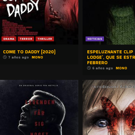
DRAMA
TERROR
THRILLER
NOTICIAS
COME TO DADDY (2020)
ESPELUZNANTE CLIP 
LODGE’, QUE SE EST
7 años ago
MONO
FEBRERO
6 años ago
MONO