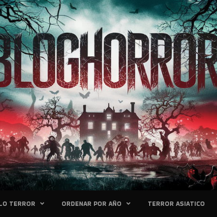
LO TERROR
ORDENAR POR AÑO
TERROR ASIATICO