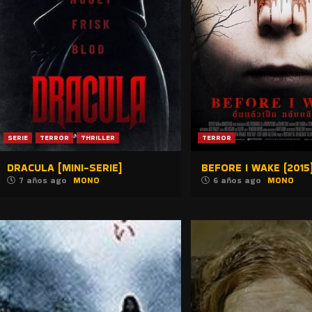
SERIE
TERROR
THRILLER
TERROR
DRACULA [MINI-SERIE]
BEFORE I WAKE (2015
7 años ago
MONO
6 años ago
MONO