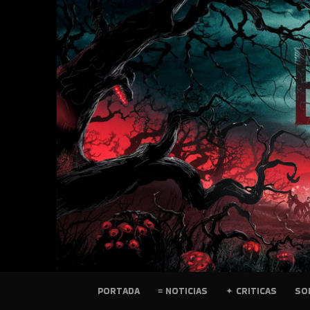
SKIP
TO
CONTENT
PELICULAS
PORTADA
≡ NOTICIAS
✦ CRITICAS
SO