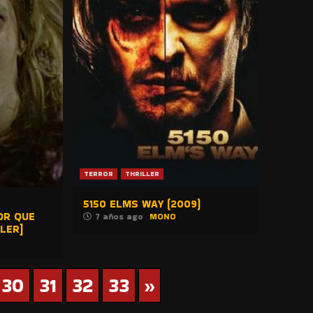
TERROR
THRILLER
5150 ELMS WAY (2009)
OR QUE
7 años ago
MONO
LER]
30
31
32
33
»