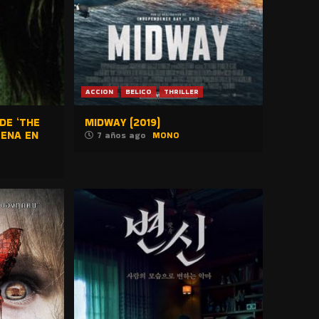
ACCION
BELICO
THRILLER
DE ‘THE
MIDWAY (2019)
RENA EN
7 años ago
MONO