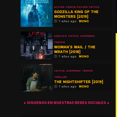
ACCION
CIENCIA FICCION
CRITICA
GODZILLA KING OF THE
MONSTERS (2019)
7 años ago
MONO
ASIATICO
CRITICA
SUSPENSO
TERROR
WOMAN’S WAIL / THE
WRATH (2018)
7 años ago
MONO
CRITICA
SUSPENSO
TERROR
THRILLER
THE NIGHTSHIFTER (2019)
7 años ago
MONO
↓ SIGUENOS EN NUESTRAS REDES SOCIALES ↓