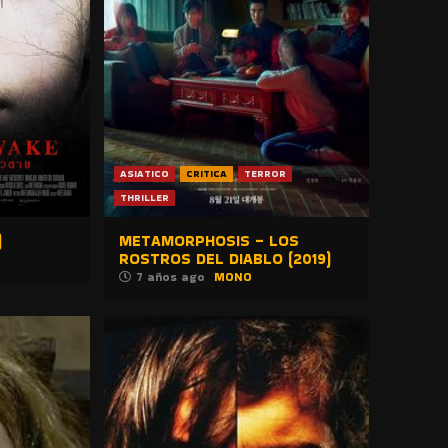
ASIATICO
CRITICA
TERROR
THRILLER
)
METAMORPHOSIS – LOS
ROSTROS DEL DIABLO (2019)
7 años ago
MONO