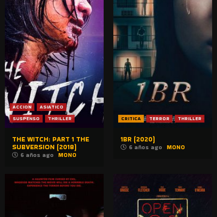
ACCION
ASIATICO
SUSPENSO
THRILLER
CRITICA
TERROR
THRILLER
THE WITCH: PART 1 THE
1BR (2020)
SUBVERSION (2018)
6 años ago
MONO
6 años ago
MONO