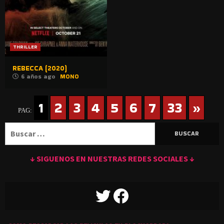
THRILLER
REBECCA (2020)
6 años ago
MONO
1
2
3
4
5
6
7
33
»
PAG:
Buscar:
↓ SIGUENOS EN NUESTRAS REDES SOCIALES ↓
TWITTER
FACEBOOK