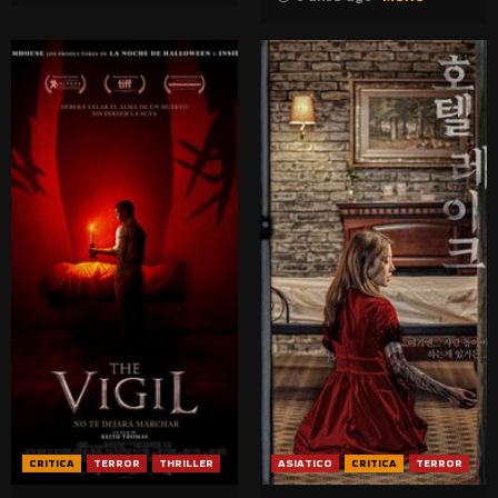
CRITICA
TERROR
THRILLER
ASIATICO
CRITICA
TERROR