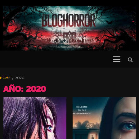
SKIP
TO
CONTENT
Primary
PELICULAS
Menu
DE TERROR |
BLOGHORROR
HOME
2020
⋆
AÑO:
2020