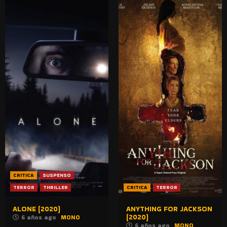
CRITICA
SUSPENSO
TERROR
THRILLER
CRITICA
TERROR
ALONE (2020)
ANYTHING FOR JACKSON
(2020)
6 años ago
MONO
6 años ago
MONO