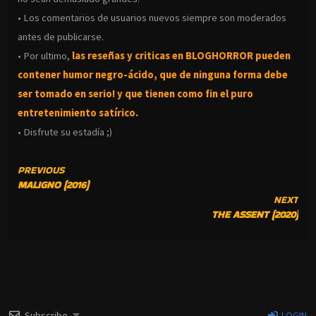
• Los comentarios de usuarios nuevos siempre son moderados
antes de publicarse.
• Por ultimo,
las reseñas y criticas en BLOGHORROR pueden
contener humor negro-
ácido, que de ninguna forma debe
ser tomado en serio! y que tienen como fin el puro
entretenimiento satírico.
• Disfrute su estadía ;)
CONTINUE
PREVIOUS
MALIGNO (2016)
READING
NEXT
THE ASSENT (2020)
Subscribe
LOGIN