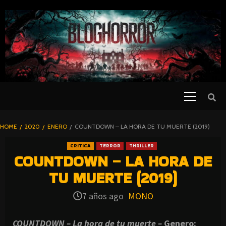
SKIP
TO
CONTENT
Primary
PELICULAS
Menu
DE TERROR |
BLOGHORROR
HOME
2020
ENERO
COUNTDOWN – LA HORA DE TU MUERTE (2019)
⋆
CRITICA
TERROR
THRILLER
COUNTDOWN – LA HORA DE
TU MUERTE (2019)
7 años ago
MONO
COUNTDOWN – La hora de tu muerte –
Genero: