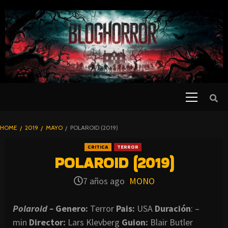
SKIP
TO
CONTENT
Primary
PELICULAS
Menu
DE TERROR |
BLOGHORROR
HOME
2019
MAYO
POLAROID (2019)
⋆
CRITICA
TERROR
POLAROID (2019)
7 años ago
MONO
Polaroid –
Genero:
Terror
Pais:
USA
Duración
: –
min
Director
:
Lars Klevberg
Guion:
Blair Butler