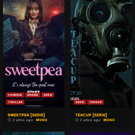
COMEDIA
DRAMA
SERIE
THRILLER
SERIE
TERROR
SWEETPEA [SERIE]
TEACUP [SERIE]
2 años ago
MONO
2 años ago
MONO