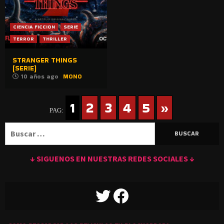
CIENCIA FICCION
SERIE
TERROR
THRILLER
STRANGER THINGS
(SERIE)
10 años ago
MONO
1
2
3
4
5
»
PAG:
Buscar:
↓ SIGUENOS EN NUESTRAS REDES SOCIALES ↓
TWITTER
FACEBOOK