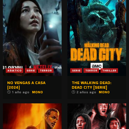
ASIATICO
SERIE
TERROR
SERIE
TERROR
THRILLER
NO VENGAS A CASA
THE WALKING DEAD:
(2024)
DEAD CITY [SERIE]
1 año ago
MONO
2 años ago
MONO