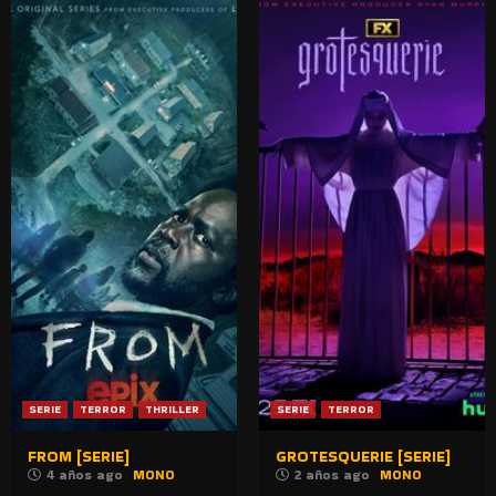
SERIE
TERROR
THRILLER
SERIE
TERROR
FROM [SERIE]
GROTESQUERIE [SERIE]
4 años ago
MONO
2 años ago
MONO