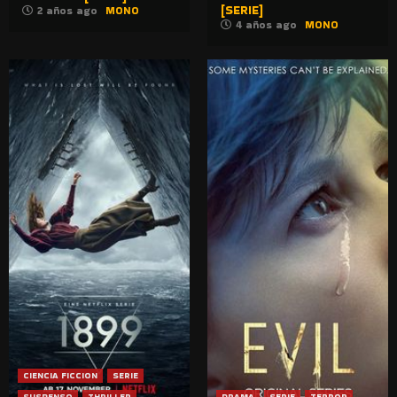
[SERIE]
2 años ago
MONO
4 años ago
MONO
CIENCIA FICCION
SERIE
SUSPENSO
THRILLER
DRAMA
SERIE
TERROR