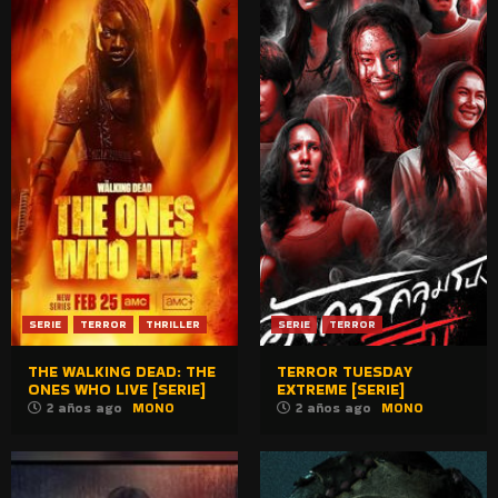
SERIE
TERROR
THRILLER
SERIE
TERROR
THE WALKING DEAD: THE
TERROR TUESDAY
ONES WHO LIVE [SERIE]
EXTREME [SERIE]
2 años ago
MONO
2 años ago
MONO