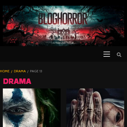
SKIP
TO
CONTENT
Primary
PELICULAS
Menu
DE TERROR |
BLOGHORROR
HOME
DRAMA
PAGE 13
⋆
DRAMA