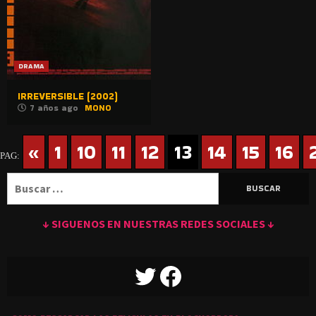
DRAMA
IRREVERSIBLE (2002)
7 años ago
MONO
«
1
10
11
12
13
14
15
16
PAG:
Buscar:
↓ SIGUENOS EN NUESTRAS REDES SOCIALES ↓
TWITTER
FACEBOOK