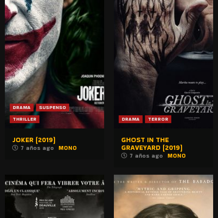
DRAMA
SUSPENSO
THRILLER
DRAMA
TERROR
JOKER (2019)
GHOST IN THE
GRAVEYARD (2019)
7 años ago
MONO
7 años ago
MONO