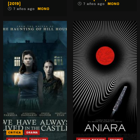
(2019)
7 años ago
MONO
7 años ago
MONO
CRITICA
DRAMA
SUSPENSO
THRILLER
CIENCIA FICCION
DRAMA