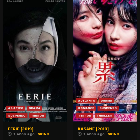
ADELANTO
DRAMA
ASIATICO
DRAMA
ROMANCE
SUSPENSO
SUSPENSO
TERROR
TERROR
THRILLER
EERIE (2019)
KASANE (2018)
7 años ago
MONO
7 años ago
MONO