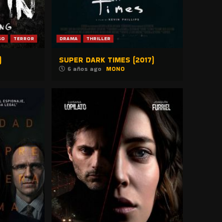
SO
TERROR
DRAMA
THRILLER
)
SUPER DARK TIMES (2017)
6 años ago
MONO