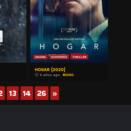
DRAMA
SUSPENSO
THRILLER
HOGAR (2020)
6 años ago
MONO
2
13
14
26
»