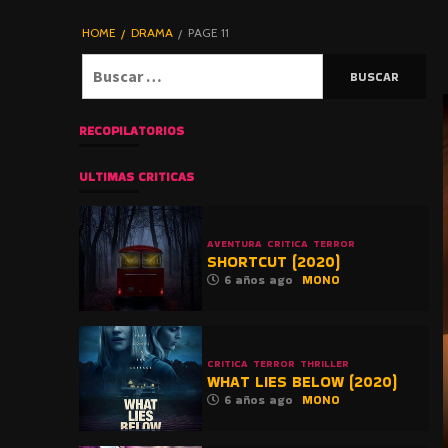
DE TERROR |
BLOGHORROR
HOME
DRAMA
PAGE 11
⋆
Buscar:
RECOPILATORIOS
ULTIMAS CRITICAS
AVENTURA
CRITICA
TERROR
SHORTCUT (2020)
6 años ago
MONO
CRITICA
TERROR
THRILLER
WHAT LIES BELOW (2020)
6 años ago
MONO