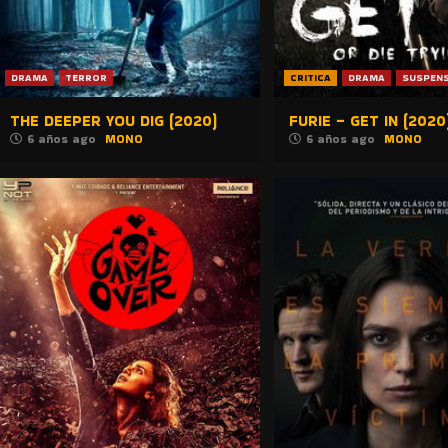
DRAMA
TERROR
CRITICA
DRAMA
SUSPEN
THE DEEPER YOU DIG (2020)
FURIE – GET IN (2020
6 años ago
MONO
6 años ago
MONO