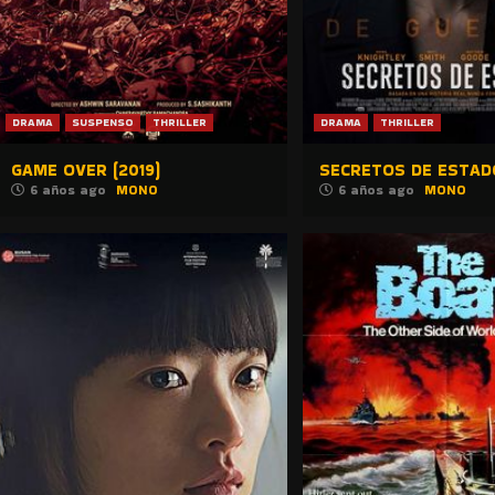
DRAMA
SUSPENSO
THRILLER
DRAMA
THRILLER
GAME OVER (2019)
SECRETOS DE ESTADO
6 años ago
MONO
6 años ago
MONO