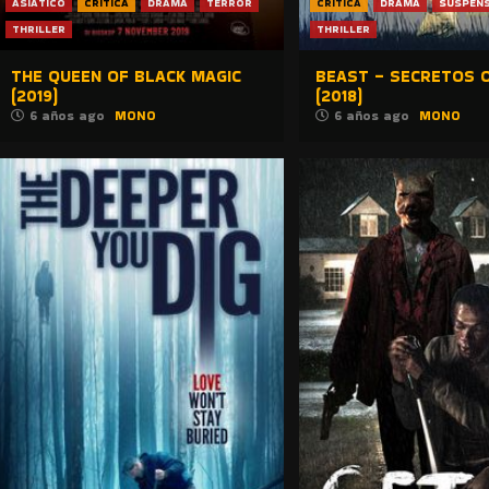
ASIATICO
CRITICA
DRAMA
TERROR
CRITICA
DRAMA
SUSPEN
THRILLER
THRILLER
THE QUEEN OF BLACK MAGIC
BEAST – SECRETOS 
(2019)
(2018)
6 años ago
MONO
6 años ago
MONO