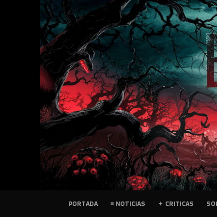
SKIP
TO
CONTENT
PELICULAS
PORTADA
≡ NOTICIAS
✦ CRITICAS
SO