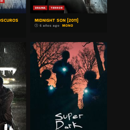
SO
DRAMA
TERROR
OSCUROS
MIDNIGHT SON (2011)
6 años ago
MONO