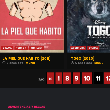
DRAMA
TERROR
THRILLER
AVENTURA
DRAMA
LA PIEL QUE HABITO (2011)
TOGO (2020)
6 años ago
MONO
6 años ago
MONO
«
1
8
9
10
11
1
PAG:
ADVERTENCIAS Y REGLAS