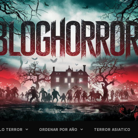
LO TERROR
ORDENAR POR AÑO
TERROR ASIATICO