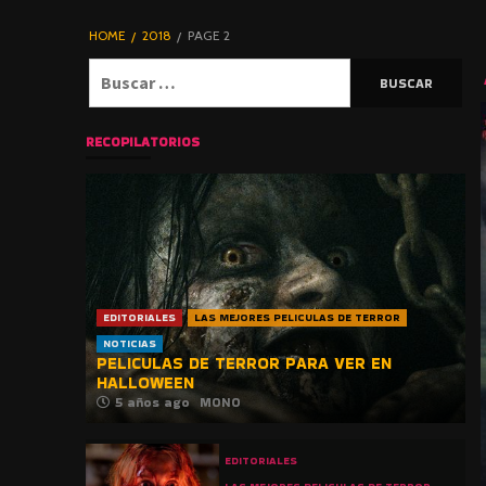
DE TERROR |
BLOGHORROR
HOME
2018
PAGE 2
⋆
Buscar:
RECOPILATORIOS
EDITORIALES
LAS MEJORES PELICULAS DE TERROR
NOTICIAS
PELICULAS DE TERROR PARA VER EN
HALLOWEEN
5 años ago
MONO
EDITORIALES