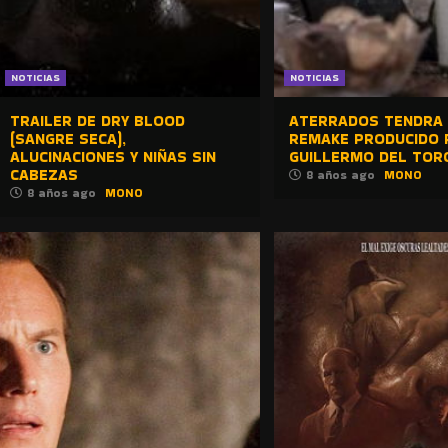
NOTICIAS
NOTICIAS
TRAILER DE DRY BLOOD
ATERRADOS TENDRA
(SANGRE SECA),
REMAKE PRODUCIDO 
ALUCINACIONES Y NIÑAS SIN
GUILLERMO DEL TOR
CABEZAS
8 años ago
MONO
8 años ago
MONO