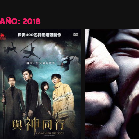
AÑO:
2018