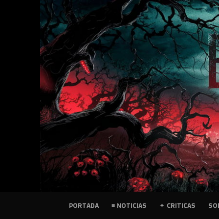
SKIP
TO
CONTENT
PELICULAS
PORTADA
≡ NOTICIAS
✦ CRITICAS
SO