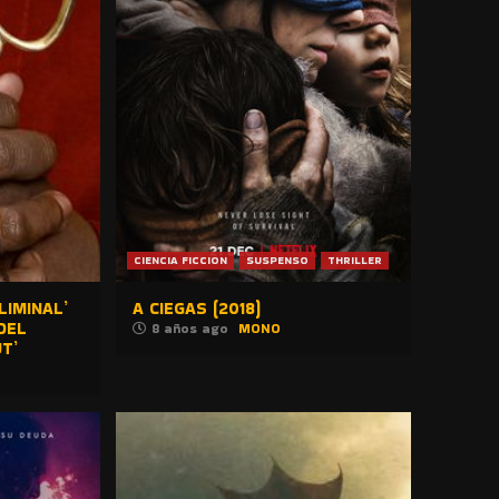
CIENCIA FICCION
SUSPENSO
THRILLER
LIMINAL’
A CIEGAS (2018)
DEL
8 años ago
MONO
T’