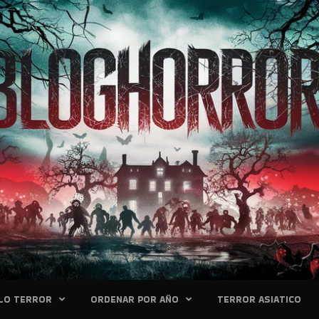
LO TERROR
ORDENAR POR AÑO
TERROR ASIATICO