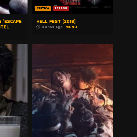
CRITICA
TERROR
E ‘ESCAPE
HELL FEST (2018)
ITEL
8 años ago
MONO