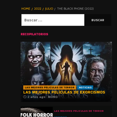
DE TERROR |
BLOGHORROR
HOME
2022
JULIO
THE BLACK PHONE (2022)
⋆
Buscar:
RECOPILATORIOS
LAS MEJORES PELICULAS DE TERROR
NOTICIAS
LAS MEJORES PELÍCULAS DE EXORCISMOS
2 años ago
MONO
LAS MEJORES PELICULAS DE TERROR