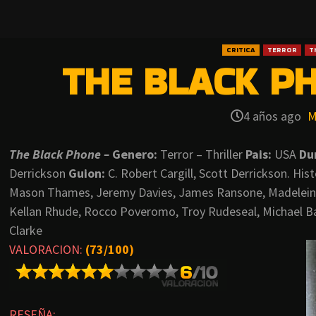
CRITICA
TERROR
T
THE BLACK PH
4 años ago
M
The Black Phone –
Genero:
Terror – Thriller
Pais:
USA
Du
Derrickson
Guion:
C. Robert Cargill, Scott Derrickson. Histo
Mason Thames, Jeremy Davies, James Ransone, Madeleine
Kellan Rhude, Rocco Poveromo, Troy Rudeseal, Michael B
Clarke
VALORACION:
(73/100)
RESEÑA: