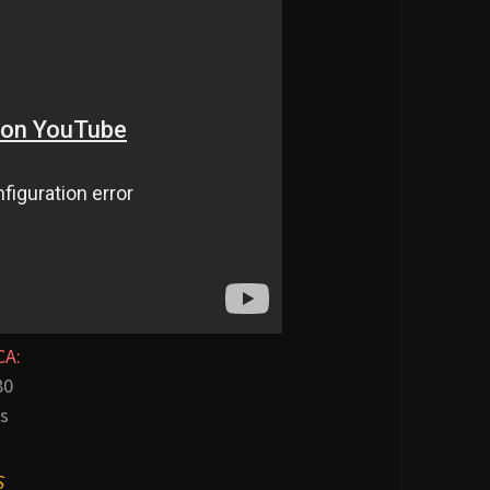
CA:
80
es
S