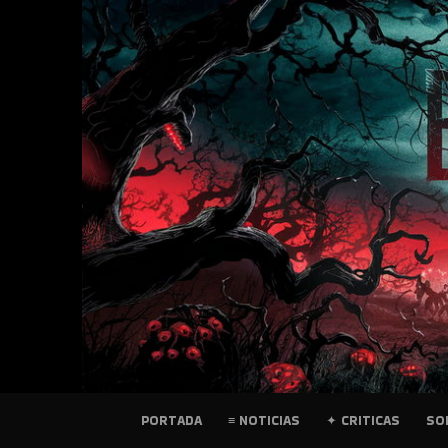
SKIP
TO
CONTENT
PELICULAS
PORTADA
≡ NOTICIAS
✦ CRITICAS
SO