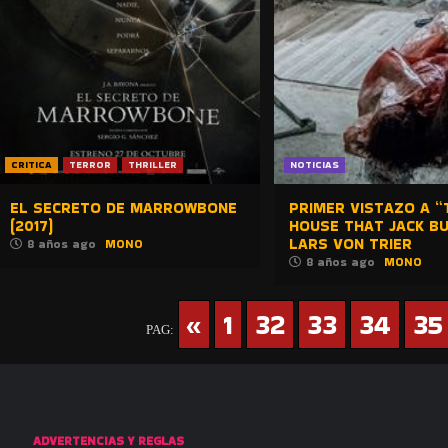
CRITICA
TERROR
THRILLER
NOTICIAS
EL SECRETO DE MARROWBONE
PRIMER VISTAZO A “
(2017)
HOUSE THAT JACK BU
LARS VON TRIER
8 años ago
MONO
8 años ago
MONO
«
1
32
33
34
35
PAG:
ADVERTENCIAS Y REGLAS