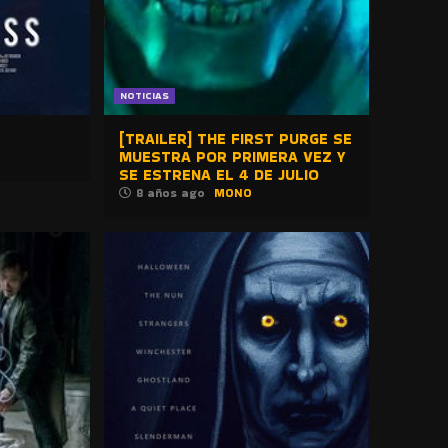
NOTICIAS
[TRAILER] THE FIRST PURGE SE
MUESTRA POR PRIMERA VEZ Y
SE ESTRENA EL 4 DE JULIO
8 años ago
MONO