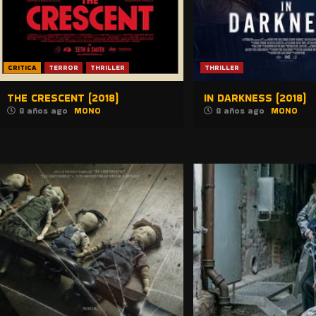
CRITICA
TERROR
THRILLER
THRILLER
THE CRESCENT (2018)
IN DARKNESS (2018)
8 años ago
MONO
8 años ago
MONO