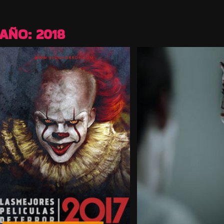
AÑO:
2018