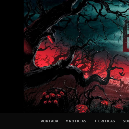
SKIP
TO
CONTENT
PELICULAS
PORTADA
≡ NOTICIAS
✦ CRITICAS
SO