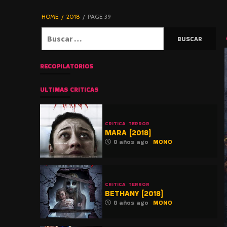
DE TERROR |
BLOGHORROR
HOME
2018
PAGE 39
⋆
Buscar:
RECOPILATORIOS
ULTIMAS CRITICAS
CRITICA
TERROR
MARA (2018)
8 años ago
MONO
CRITICA
TERROR
BETHANY (2018)
8 años ago
MONO