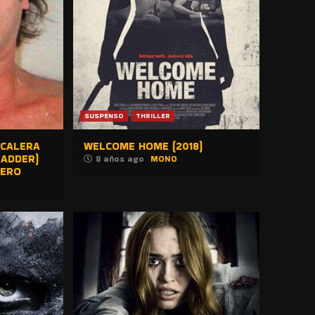
SUSPENSO
THRILLER
SCALERA
WELCOME HOME (2018)
LADDER)
8 años ago
MONO
RERO