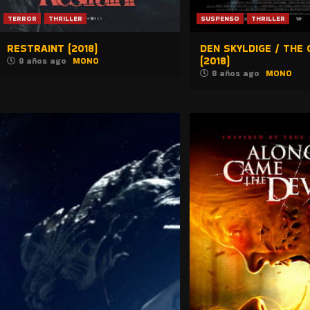
TERROR
THRILLER
SUSPENSO
THRILLER
RESTRAINT (2018)
DEN SKYLDIGE / THE 
(2018)
8 años ago
MONO
8 años ago
MONO