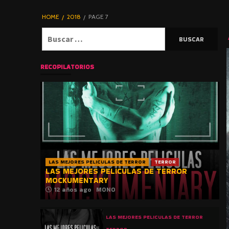
DE TERROR |
BLOGHORROR
HOME
2018
PAGE 7
⋆
Buscar:
RECOPILATORIOS
LAS MEJORES PELICULAS DE TERROR
TERROR
LAS MEJORES PELICULAS DE TERROR
MOCKUMENTARY
12 años ago
MONO
LAS MEJORES PELICULAS DE TERROR