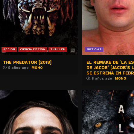
ACCION
CIENCIA FICCION
THRILLER
NOTICIAS
THE PREDATOR (2018)
EL REMAKE DE ‘LA E
DE JACOB’ (JACOB’S 
8 años ago
MONO
SE ESTRENA EN FEB
8 años ago
MONO