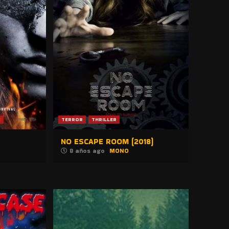
R
TERROR
THRILLER
NO ESCAPE ROOM (2018)
8 años ago
MONO