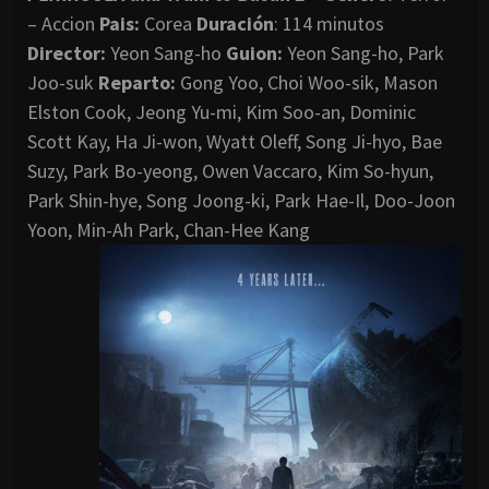
– Accion
Pais:
Corea
Duración
: 114 minutos
Director
:
Yeon Sang-ho
Guion:
Yeon Sang-ho, Park
Joo-suk
Reparto:
Gong Yoo, Choi Woo-sik, Mason
Elston Cook, Jeong Yu-mi, Kim Soo-an, Dominic
Scott Kay, Ha Ji-won, Wyatt Oleff, Song Ji-hyo, Bae
Suzy, Park Bo-yeong, Owen Vaccaro, Kim So-hyun,
Park Shin-hye, Song Joong-ki, Park Hae-Il, Doo-Joon
Yoon, Min-Ah Park, Chan-Hee Kang