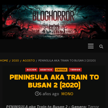
SKIP
TO
CONTENT
Primary
PELICULAS
Menu
DE TERROR |
BLOGHORROR
HOME
2020
AGOSTO
PENINSULA AKA TRAIN TO BUSAN 2 (2020)
⋆
ACCION
ASIATICO
CRITICA
TERROR
PENINSULA AKA TRAIN TO
BUSAN 2 (2020)
6 años ago
MONO
PENINSULA aka Train to Busan 2 –
Genero:
Terror