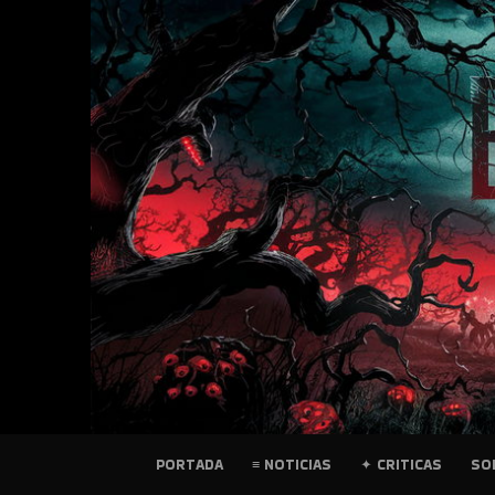
SKIP
TO
CONTENT
PELICULAS
PORTADA
≡ NOTICIAS
✦ CRITICAS
SO