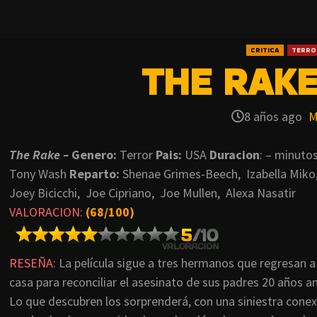
CRITICA
TERRO
THE RAKE 
8 años ago
M
The Rake –
Genero:
Terror
Pais:
USA
Duracion
: – minuto
Tony Wash
Reparto:
Shenae Grimes-Beech, Izabella Miko
Joey Bicicchi, Joe Cipriano, Joe Mullen, Alexa Nasatir
VALORACION:
(68/100)
RESEÑA:
La película sigue a tres hermanos que regresan a
casa para reconciliar el asesinato de sus padres 20 años a
Lo que descubren los sorprenderá, con una siniestra cone