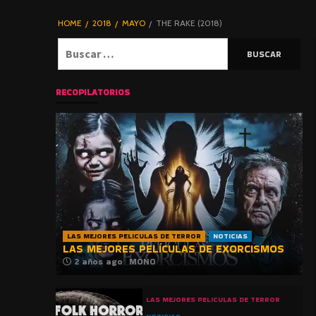
DE TERROR |
BLOGHORROR
HOME
2018
MAYO
THE RAKE (2018)
⋆
Buscar:
RECOPILATORIOS
LAS MEJORES PELICULAS DE TERROR
NOTICIAS
LAS MEJORES PELÍCULAS DE EXORCISMOS
2 años ago
MONO
LAS MEJORES PELICULAS DE TERROR