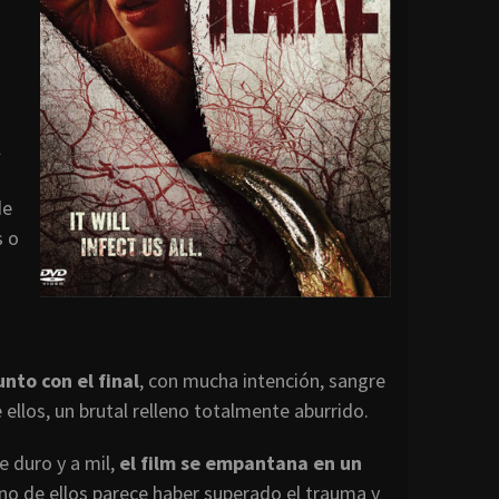
l
de
 o
unto con el final
, con mucha intención, sangre
ellos, un brutal relleno totalmente aburrido.
 duro y a mil,
el film se empantana en un
o de ellos parece haber superado el trauma y