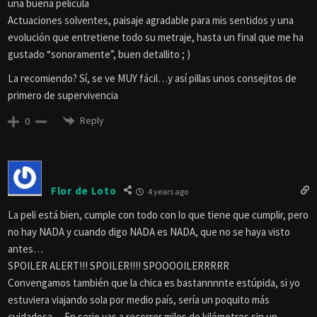
una buena película
Actuaciones solventes, paisaje agradable para mis sentidos y una
evolución que entretiene todo su metraje, hasta un final que me ha
gustado “sonoramente”, buen detallito ; )
La recomiendo? Sí, se ve MUY fácil…y así pillas unos consejitos de
primero de supervivencia
Reply
0
Flor de Loto
4 years ago
La peli está bien, cumple con todo con lo que tiene que cumplir, pero
no hay NADA y cuando digo NADA es NADA, que no se haya visto
antes…
SPOILER ALERT!!! SPOILER!!!! SPOOOOILERRRRR
Convengamos también que la chica es bastannnnte estúpida, si yo
estuviera viajando sola por medio país, sería un poquito más
cuidadosa… En serio vas a recorrer miles de kilómetros sin un