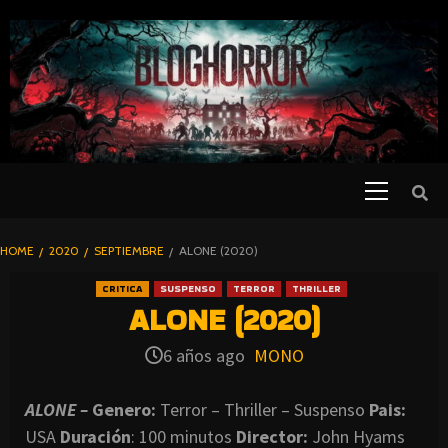
SKIP
TO
CONTENT
Primary
PELICULAS
Menu
DE TERROR |
BLOGHORROR
HOME
2020
SEPTIEMBRE
ALONE (2020)
⋆
CRITICA
SUSPENSO
TERROR
THRILLER
ALONE (2020)
6 años ago
MONO
ALONE –
Genero:
Terror – Thriller – Suspenso
Pais:
USA
Duración
: 100 minutos
Director
:
John Hyams