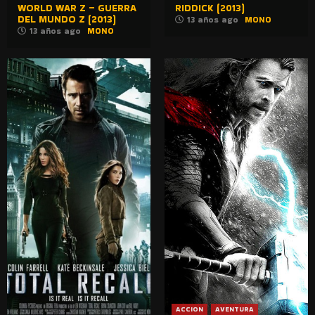
WORLD WAR Z – GUERRA
RIDDICK (2013)
DEL MUNDO Z (2013)
13 años ago
MONO
13 años ago
MONO
ACCION
AVENTURA