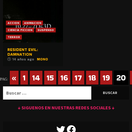
ACCION
ANIMACION
CIENCIA FICCION
SUSPENSO
TERROR
RESIDENT EVIL:
DAMNATION
14 años ago
MONO
«
1
14
15
16
17
18
19
20
PAG:
Buscar:
↓ SIGUENOS EN NUESTRAS REDES SOCIALES ↓
TWITTER
FACEBOOK