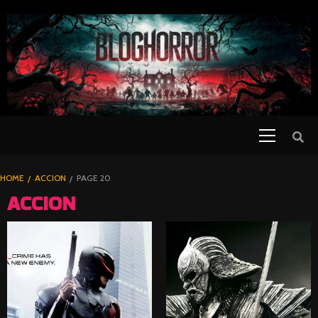
SKIP
TO
CONTENT
Primary
PELICULAS
Menu
DE TERROR |
BLOGHORROR
HOME
ACCION
PAGE 20
⋆
ACCION