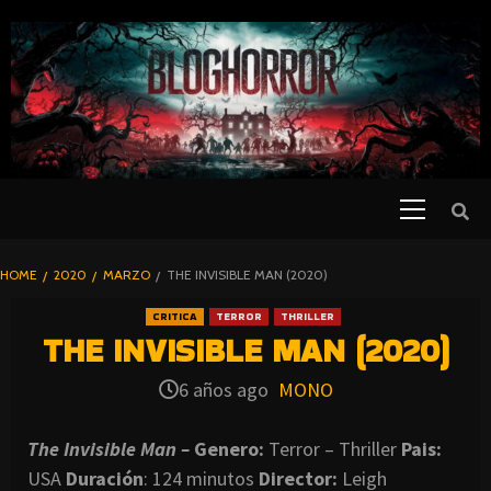
SKIP
TO
CONTENT
Primary
PELICULAS
Menu
DE TERROR |
BLOGHORROR
HOME
2020
MARZO
THE INVISIBLE MAN (2020)
⋆
CRITICA
TERROR
THRILLER
THE INVISIBLE MAN (2020)
6 años ago
MONO
The Invisible Man –
Genero:
Terror – Thriller
Pais:
USA
Duración
: 124 minutos
Director
:
Leigh