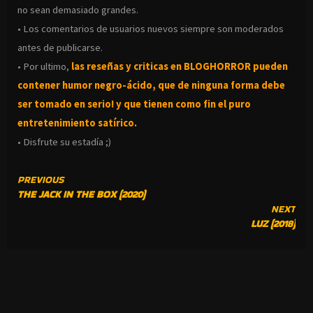
no sean demasiado grandes.
• Los comentarios de usuarios nuevos siempre son moderados
antes de publicarse.
• Por ultimo,
las reseñas y criticas en BLOGHORROR pueden
contener humor negro-
ácido, que de ninguna forma debe
ser tomado en serio! y que tienen como fin el puro
entretenimiento satírico.
• Disfrute su estadía ;)
CONTINUE
PREVIOUS
THE JACK IN THE BOX (2020)
READING
NEXT
LUZ (2018)