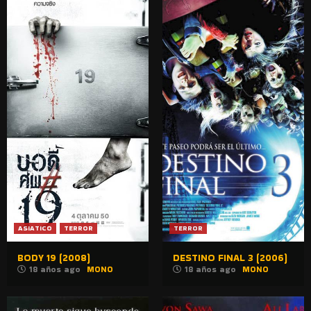
ASIATICO
TERROR
TERROR
BODY 19 (2008)
DESTINO FINAL 3 (2006)
18 años ago
MONO
18 años ago
MONO