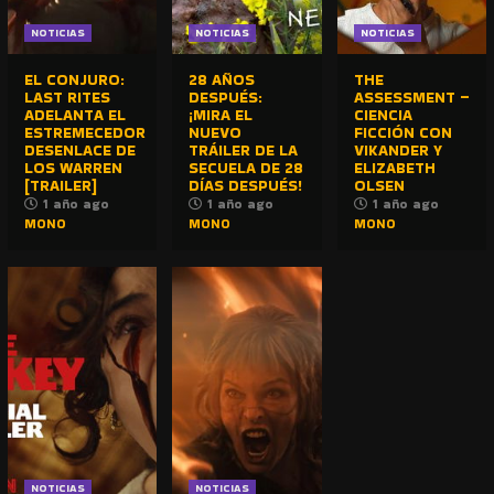
NOTICIAS
NOTICIAS
NOTICIAS
EL CONJURO:
28 AÑOS
THE
LAST RITES
DESPUÉS:
ASSESSMENT –
ADELANTA EL
¡MIRA EL
CIENCIA
ESTREMECEDOR
NUEVO
FICCIÓN CON
DESENLACE DE
TRÁILER DE LA
VIKANDER Y
LOS WARREN
SECUELA DE 28
ELIZABETH
[TRAILER]
DÍAS DESPUÉS!
OLSEN
1 año ago
1 año ago
1 año ago
MONO
MONO
MONO
NOTICIAS
NOTICIAS