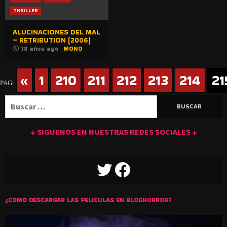
THRILLER
ALUCINACIONES DEL MAL
– RETRIBUTION (2006)
18 años ago
MONO
«
1
210
211
212
213
214
21
PAG:
Buscar:
↓ SIGUENOS EN NUESTRAS REDES SOCIALES ↓
TWITTER
FACEBOOK
¿COMO DESCARGAR LAS PELICULAS EN BLOGHORROR?