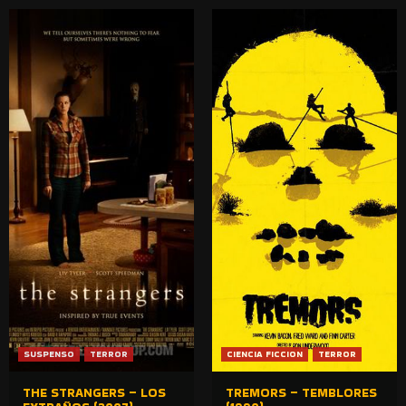
SUSPENSO
TERROR
CIENCIA FICCION
TERROR
THE STRANGERS – LOS
TREMORS – TEMBLORES