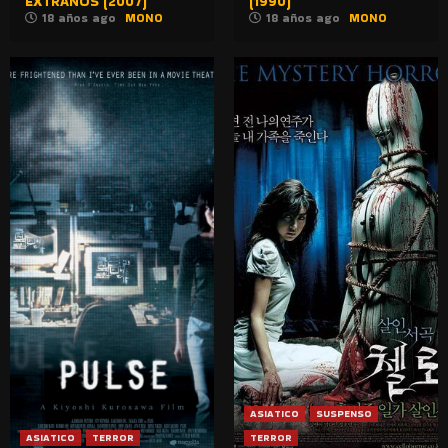
EXTRAÑOS (2007)
(1990)
18 años ago
MONO
18 años ago
MONO
ASIATICO
SUSPENSO
ASIATICO
TERROR
TERROR