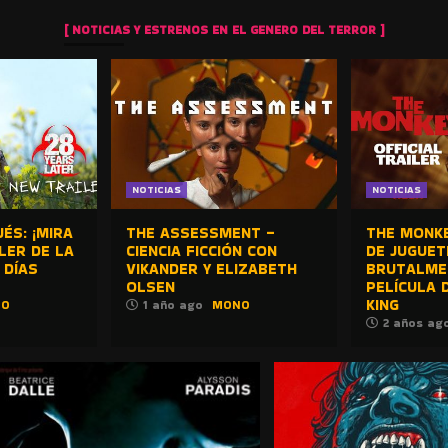
[ NOTICIAS Y ESTRENOS EN EL GENERO DEL TERROR ]
NOTICIAS
NOTICIAS
ÉS: ¡MIRA
THE ASSESSMENT –
THE MONKE
LER DE LA
CIENCIA FICCIÓN CON
DE JUGUE
 DÍAS
VIKANDER Y ELIZABETH
BRUTALME
OLSEN
PELÍCULA 
KING
NO
1 año ago
MONO
2 años ag