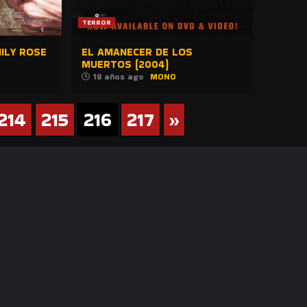
TERROR
ILY ROSE
EL AMANECER DE LOS
MUERTOS (2004)
18 años ago
MONO
214
215
216
217
»