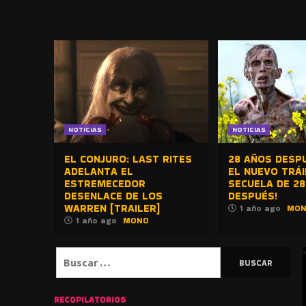
DE TERROR |
BLOGHORROR
⋆
NOTICIAS
NOTICIAS
EL CONJURO: LAST RITES
28 AÑOS DESPU
ADELANTA EL
EL NUEVO TRÁI
ESTREMECEDOR
SECUELA DE 28
DESENLACE DE LOS
DESPUÉS!
WARREN [TRAILER]
1 año ago
MO
1 año ago
MONO
Buscar:
RECOPILATORIOS