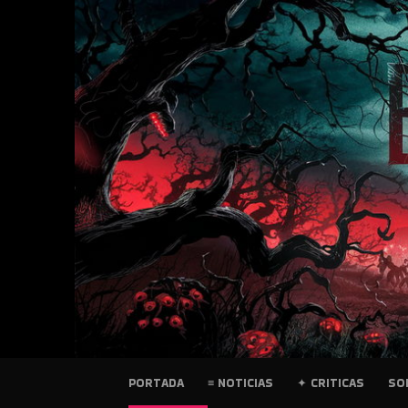
SKIP
TO
CONTENT
PELICULAS
PORTADA
≡ NOTICIAS
✦ CRITICAS
SO