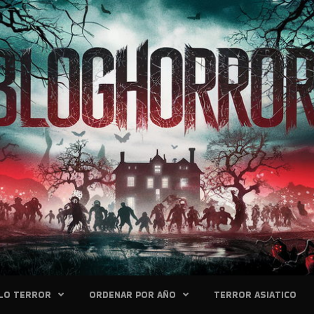
LO TERROR
ORDENAR POR AÑO
TERROR ASIATICO