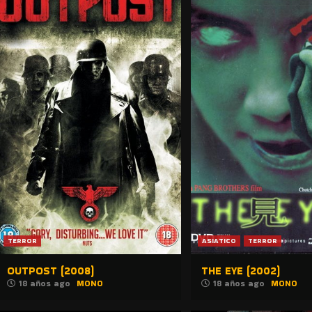
TERROR
ASIATICO
TERROR
OUTPOST (2008)
THE EYE (2002)
18 años ago
MONO
18 años ago
MONO