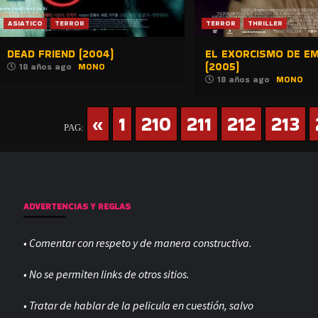
ASIATICO
TERROR
TERROR
THRILLER
DEAD FRIEND (2004)
EL EXORCISMO DE EM
(2005)
18 años ago
MONO
18 años ago
MONO
«
1
210
211
212
213
PAG:
ADVERTENCIAS Y REGLAS
• Comentar con respeto y de manera constructiva.
• No se permiten links de otros sitios.
• Tratar de hablar de la pelicula en cuestión, salvo