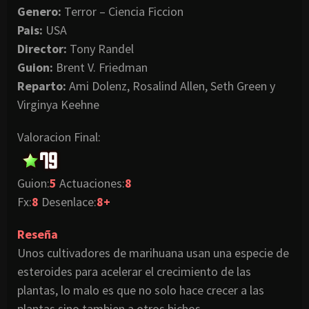
Genero:
Terror – Ciencia Ficcion
Pais:
USA
Director:
Tony Randel
Guion:
Brent V. Friedman
Reparto:
Ami Dolenz, Rosalind Allen, Seth Green y
Virginya Keehne
Valoracion
Final:
Guion
:
5
Actuaciones:
8
Fx
:
8
Desenlace:
8+
Reseña
Unos cultivadores de marihuana usan una especie de
esteroides para acelerar el crecimiento de las
plantas, lo malo es que no solo hace crecer a las
plantas sino tambien a otros bichos.