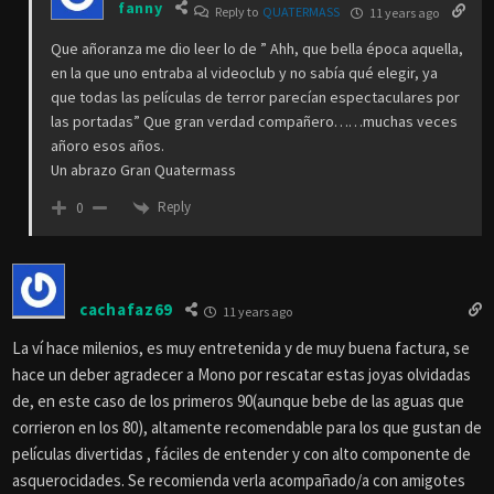
fanny
Reply to
QUATERMASS
11 years ago
Que añoranza me dio leer lo de ” Ahh, que bella época aquella,
en la que uno entraba al videoclub y no sabía qué elegir, ya
que todas las películas de terror parecían espectaculares por
las portadas” Que gran verdad compañero……muchas veces
añoro esos años.
Un abrazo Gran Quatermass
Reply
0
cachafaz69
11 years ago
La ví hace milenios, es muy entretenida y de muy buena factura, se
hace un deber agradecer a Mono por rescatar estas joyas olvidadas
de, en este caso de los primeros 90(aunque bebe de las aguas que
corrieron en los 80), altamente recomendable para los que gustan de
películas divertidas , fáciles de entender y con alto componente de
asquerocidades. Se recomienda verla acompañado/a con amigotes