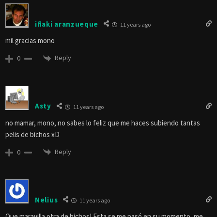
iñaki aranzueque
11 years ago
mil gracias mono
Reply
0
Asty
11 years ago
no mamar, mono, no sabes lo feliz que me haces subiendo tantas
pelis de bichos xD
Reply
0
Nelius
11 years ago
Que maravilla otra de bichos! Esta se me pasó en su momento, me