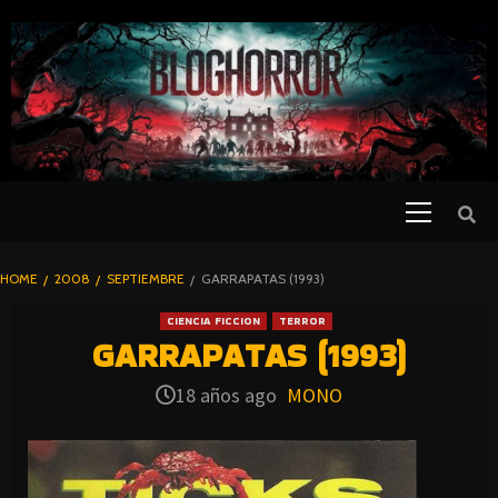
SKIP
TO
CONTENT
Primary
PELICULAS
Menu
DE TERROR |
BLOGHORROR
HOME
2008
SEPTIEMBRE
GARRAPATAS (1993)
⋆
CIENCIA FICCION
TERROR
GARRAPATAS (1993)
18 años ago
MONO