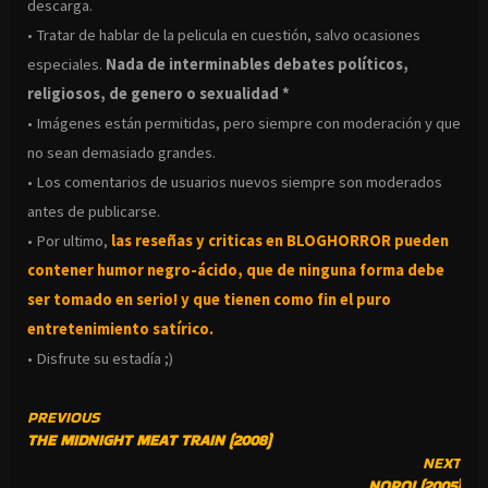
descarga.
• Tratar de hablar de la pelicula en cuestión, salvo ocasiones
especiales.
Nada de interminables debates políticos,
religiosos, de genero o sexualidad *
• Imágenes están permitidas, pero siempre con moderación y que
no sean demasiado grandes.
• Los comentarios de usuarios nuevos siempre son moderados
antes de publicarse.
• Por ultimo,
las reseñas y criticas en BLOGHORROR pueden
contener humor negro-
ácido, que de ninguna forma debe
ser tomado en serio! y que tienen como fin el puro
entretenimiento satírico.
• Disfrute su estadía ;)
CONTINUE
PREVIOUS
THE MIDNIGHT MEAT TRAIN (2008)
READING
NEXT
NOROI (2005)