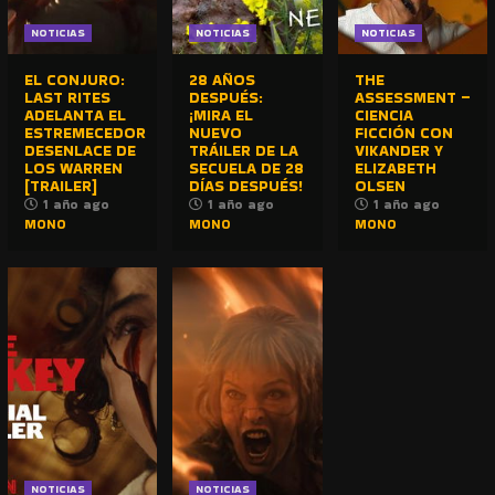
NOTICIAS
NOTICIAS
NOTICIAS
EL CONJURO:
28 AÑOS
THE
LAST RITES
DESPUÉS:
ASSESSMENT –
ADELANTA EL
¡MIRA EL
CIENCIA
ESTREMECEDOR
NUEVO
FICCIÓN CON
DESENLACE DE
TRÁILER DE LA
VIKANDER Y
LOS WARREN
SECUELA DE 28
ELIZABETH
[TRAILER]
DÍAS DESPUÉS!
OLSEN
1 año ago
1 año ago
1 año ago
MONO
MONO
MONO
NOTICIAS
NOTICIAS