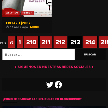
ASIATICO
TERROR
EPITAPH (2007)
17 años ago
MONO
«
1
210
211
212
213
214
21
PAG:
Buscar:
↓ SIGUENOS EN NUESTRAS REDES SOCIALES ↓
TWITTER
FACEBOOK
¿COMO DESCARGAR LAS PELICULAS EN BLOGHORROR?