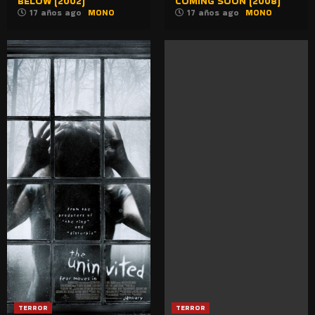
BELOW (2002)
COMING SOON (2008)
17 años ago
MONO
17 años ago
MONO
TERROR
TERROR