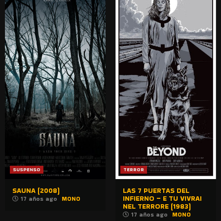
SUSPENSO
TERROR
SAUNA (2008)
LAS 7 PUERTAS DEL
INFIERNO – E TU VIVRAI
17 años ago
MONO
NEL TERRORE (1983)
17 años ago
MONO