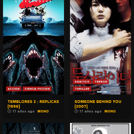
ASIATICO
TERROR
ACCION
CIENCIA FICCION
THRILLER
TEMBLORES 2 : REPLICAS
SOMEONE BEHIND YOU
(1996)
(2007)
17 años ago
MONO
17 años ago
MONO