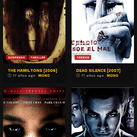
SUSPENSO
THRILLER
TERROR
THE HAMILTONS (2006)
DEAD SILENCE (2007)
17 años ago
MONO
17 años ago
MONO