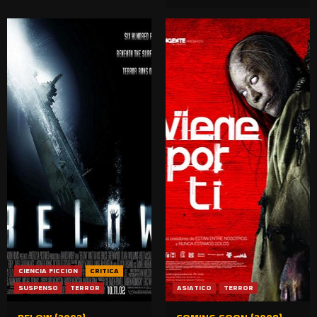
CIENCIA FICCION
CRITICA
SUSPENSO
TERROR
ASIATICO
TERROR