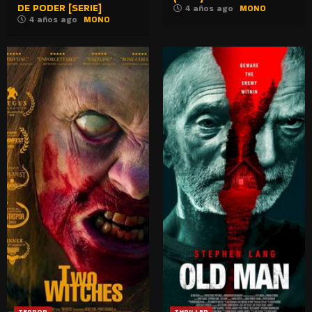
DE PODER [SERIE]
4 años ago
MONO
4 años ago
MONO
TERROR
THRILLER