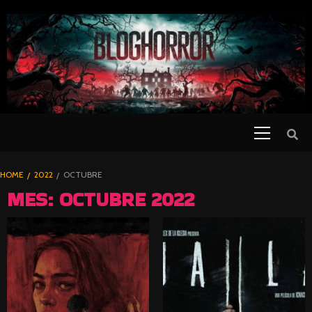
SKIP
TO
CONTENT
Primary
PELICULAS
Menu
DE TERROR |
BLOGHORROR
HOME
2022
OCTUBRE
⋆
MES:
OCTUBRE 2022