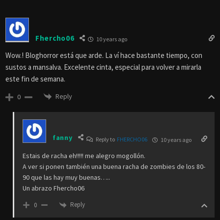
Fhercho06
10 years ago
Wow.! Bloghorror está que arde. La ví hace bastante tiempo, con
sustos a mansalva. Excelente cinta, especial para volver a mirarla
este fin de semana.
Reply
0
fanny
Reply to
FHERCHO06
10 years ago
Estais de racha eh!!!!! me alegro mogollón.
A ver si ponen también una buena racha de zombies de los 80-
90 que las hay muy buenas…..
Un abrazo Fhercho06
Reply
0