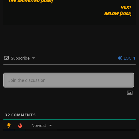
THE UNINVITED (2009)
READING
NEXT
BELOW (2002)
Subscribe
LOGIN
32
COMMENTS
Newest