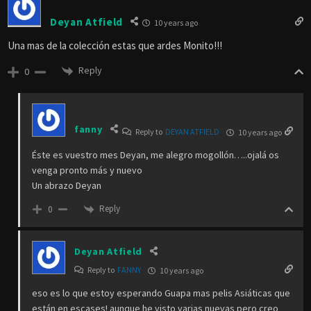
Deyan Atfield
10 years ago
Una mas de la colección estas que ardes Monito!!!
Reply
0
fanny
Reply to
DEYAN ATFIELD
10 years ago
Éste es vuestro mes Deyan, me alegro mogollón…..ojalá os
venga pronto más y nuevo
Un abrazo Deyan
Reply
0
Deyan Atfield
Reply to
FANNY
10 years ago
eso es lo que estoy esperando Guapa mas pelis Asiáticas que
están en escases! aunque he visto varias nuevas pero creo