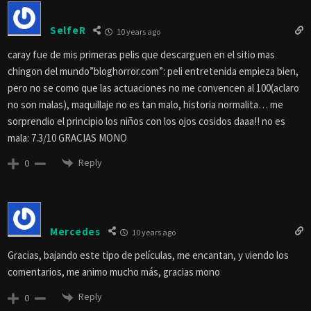
SelfeR
10 years ago
caray fue de mis primeras pelis que descarguen en el sitio mas
chingon del mundo”bloghorror.com”: peli entretenida empieza bien,
pero no se como que las actuaciones no me convencen al 100(aclaro
no son malas), maquillaje no es tan malo, historia normalita… me
sorprendio el principio los niños con los ojos cosidos daaa!! no es
mala: 7.3/10 GRACIAS MONO
Reply
0
Mercedes
10 years ago
Gracias, bajando este tipo de películas, me encantan, y viendo los
comentarios, me animo mucho más, gracias mono
Reply
0