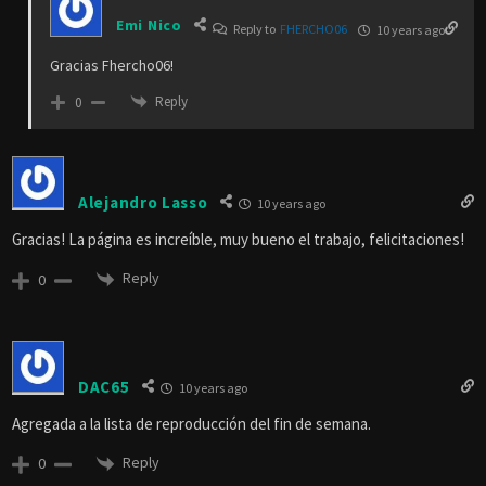
Emi Nico
Reply to
FHERCHO06
10 years ago
Gracias Fhercho06!
Reply
0
Alejandro Lasso
10 years ago
Gracias! La página es increíble, muy bueno el trabajo, felicitaciones!
Reply
0
DAC65
10 years ago
Agregada a la lista de reproducción del fin de semana.
Reply
0