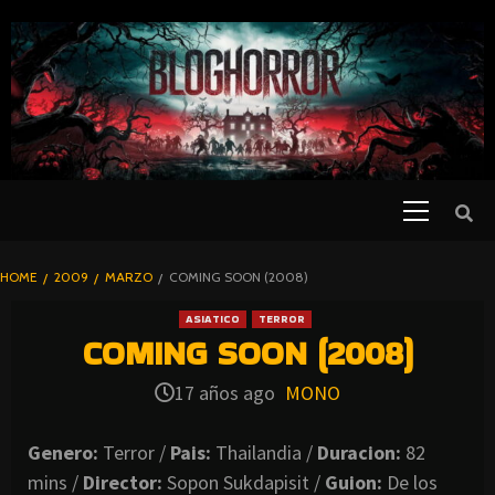
SKIP
TO
CONTENT
Primary
PELICULAS
Menu
DE TERROR |
BLOGHORROR
HOME
2009
MARZO
COMING SOON (2008)
⋆
ASIATICO
TERROR
COMING SOON (2008)
17 años ago
MONO
Genero:
Terror /
Pais:
Thailandia /
Duracion:
82
mins /
Director:
Sopon Sukdapisit /
Guion:
De los