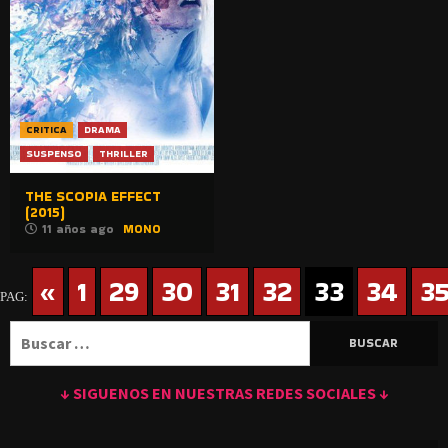
CRITICA
DRAMA
SUSPENSO
THRILLER
THE SCOPIA EFFECT
(2015)
11 años ago
MONO
«
1
29
30
31
32
33
34
3
PAG:
Buscar:
↓ SIGUENOS EN NUESTRAS REDES SOCIALES ↓