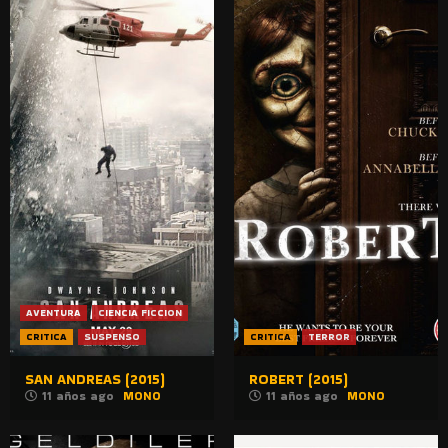
AVENTURA
CIENCIA FICCION
CRITICA
SUSPENSO
CRITICA
TERROR
SAN ANDREAS (2015)
ROBERT (2015)
11 años ago
MONO
11 años ago
MONO