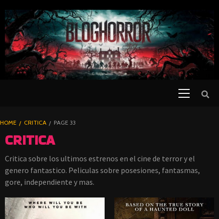
SKIP
TO
CONTENT
Primary
PELICULAS
Menu
DE TERROR |
BLOGHORROR
HOME
CRITICA
PAGE 33
⋆
CRITICA
Critica sobre los ultimos estrenos en el cine de terror y el
genero fantastico. Peliculas sobre posesiones, fantasmas,
gore, independiente y mas.