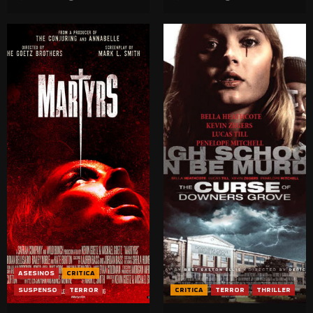
ASESINOS
CRITICA
SUSPENSO
TERROR
CRITICA
TERROR
THRILLER