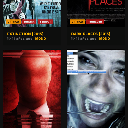
CRITICA
DRAMA
TERROR
CRITICA
THRILLER
EXTINCTION (2015)
DARK PLACES (2015)
11 años ago
MONO
11 años ago
MONO