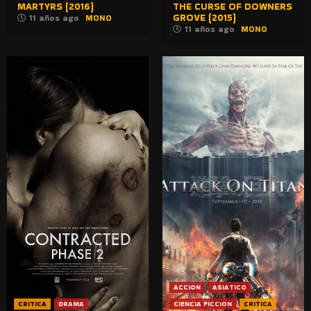
MARTYRS (2016)
THE CURSE OF DOWNERS
GROVE (2015)
11 años ago
MONO
11 años ago
MONO
ACCION
ASIATICO
CRITICA
DRAMA
CIENCIA FICCION
CRITICA