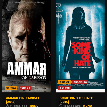
CRITICA
SUSPENSO
CRITICA
TERROR
TERROR
AMMAR CIN TARIKAT
SOME KIND OF HATE
(2015)
(2015)
11 años ago
MONO
11 años ago
MONO