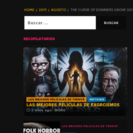
DE TERROR |
BLOGHORROR
HOME
2015
AGOSTO
THE CURSE OF DOWNERS GROVE (201
⋆
Buscar:
RECOPILATORIOS
LAS MEJORES PELICULAS DE TERROR
NOTICIAS
LAS MEJORES PELÍCULAS DE EXORCISMOS
2 años ago
MONO
LAS MEJORES PELICULAS DE TERROR