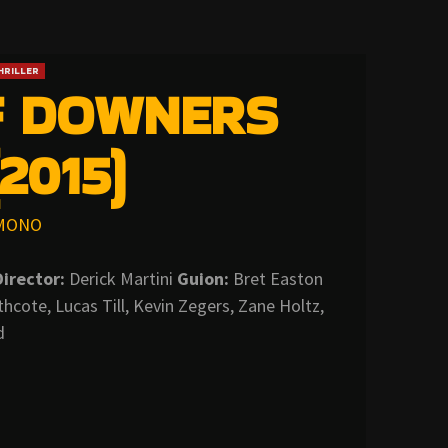
HRILLER
F DOWNERS
2015)
MONO
Director:
Derick Martini
Guion:
Bret Easton
hcote, Lucas Till, Kevin Zegers, Zane Holtz,
d