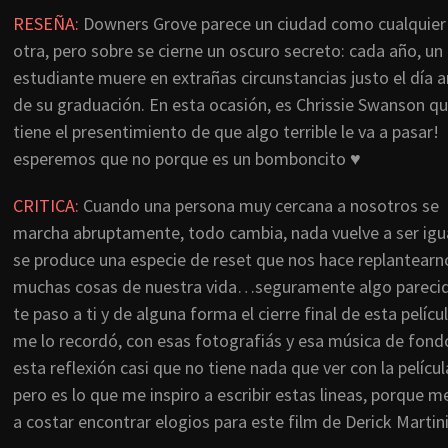
RESEÑA:
Downers Grove parece un ciudad como cualquier
otra, pero sobre se cierne un oscuro secreto: cada año, un
estudiante muere en extrañas circunstancias justo el día 
de su graduación. En esta ocasión, es Chrissie Swanson qu
tiene el presentimiento de que algo terrible le va a pasar!
esperemos que no porque es un bomboncito ♥
CRITICA:
Cuando una persona muy cercana a nosotros se
marcha abruptamente, todo cambia, nada vuelve a ser igua
se produce una especie de reset que nos hace replantearn
muchas cosas de nuestra vida…seguramente algo pareci
te paso a ti y de alguna forma el cierre final de esta pelícu
me lo recordó, con esas fotografiás y esa música de fo
esta reflexión casi que no tiene nada que ver con la películ
pero es lo que me inspiro a escribir estas lineas, porque m
a costar encontrar elogios para este film de Derick Martini