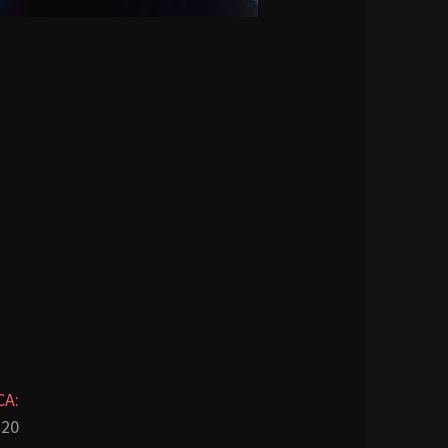
CA:
20