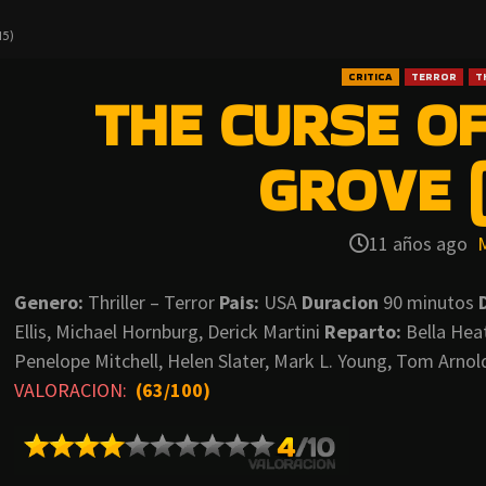
5)
CRITICA
TERROR
T
THE CURSE O
GROVE (
11 años ago
Genero:
Thriller – Terror
Pais:
USA
Duracion
90 minutos
Ellis, Michael Hornburg, Derick Martini
Reparto:
Bella Heat
Penelope Mitchell, Helen Slater, Mark L. Young, Tom Arnol
VALORACION:
(63/100)