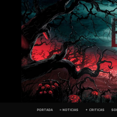
SKIP
TO
CONTENT
PELICULAS
PORTADA
≡ NOTICIAS
✦ CRITICAS
SO