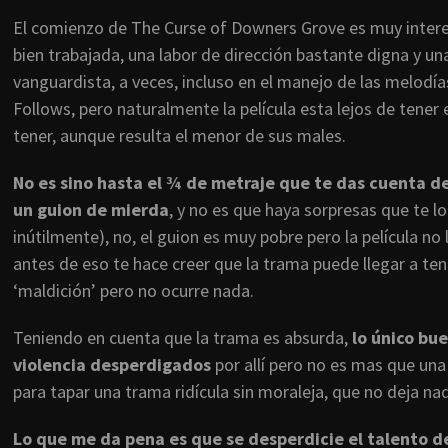
El comienzo de The Curse of Downers Grove es muy intere
bien trabajada, una labor de dirección bastante digna y u
vanguardista, a veces, incluso en el manejo de las melod
Follows, pero naturalmente la película esta lejos de tene
tener, aunque resulta el menor de sus males.
No es sino hasta el ¾ de metraje que te das cuenta de
un guion de mierda
, y no es que haya sorpresas que te l
inútilmente), no, el guion es muy pobre pero la película n
antes de eso te hace creer que la trama puede llegar a tene
‘maldición’ pero no ocurre nada.
Teniendo en cuenta que la trama es absurda,
lo único bu
violencia desperdigados
por allí pero no es mas que una
para tapar una trama ridícula sin moraleja, que no deja na
Lo que me da pena es que se desperdicie el talento de