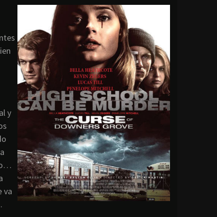
antes
ien
l y
os
do
la
ndo…
a
e va
.