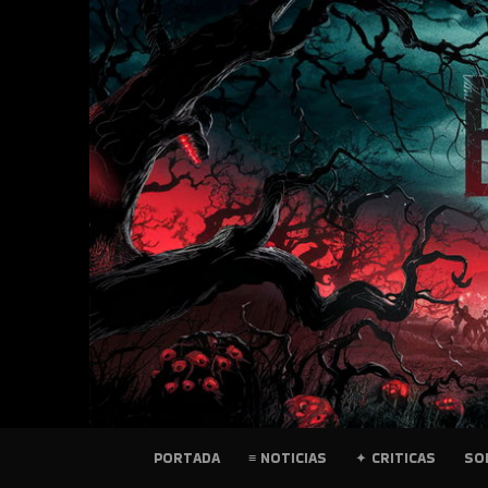
SKIP
TO
CONTENT
PELICULAS
PORTADA
≡ NOTICIAS
✦ CRITICAS
SO