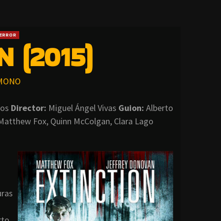
ERROR
 (2015)
MONO
tos
Director:
Miguel Ángel Vivas
Guion:
Alberto
Matthew Fox, Quinn McColgan, Clara Lago
uras
rto