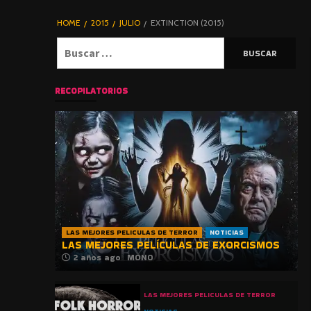
DE TERROR |
BLOGHORROR
HOME
2015
JULIO
EXTINCTION (2015)
⋆
Buscar:
RECOPILATORIOS
LAS MEJORES PELICULAS DE TERROR
NOTICIAS
LAS MEJORES PELÍCULAS DE EXORCISMOS
2 años ago
MONO
LAS MEJORES PELICULAS DE TERROR