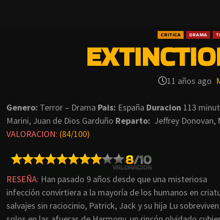
CRITICA
DRAMA
T
EXTINCTION
11 años ago
Genero:
Terror – Drama
Pais:
España
Duracion
113 minu
Marini, Juan de Dios Garduño
Reparto:
Jeffrey Donovan, 
VALORACION:
(84/100)
RESEÑA:
Han pasado 9 años desde que una misteriosa
infección convirtiera a la mayoría de los humanos en criat
salvajes sin raciocinio, Patrick, Jack y su hija Lu sobreviven
solos en las afueras de Harmony, un rincón olvidado cubie