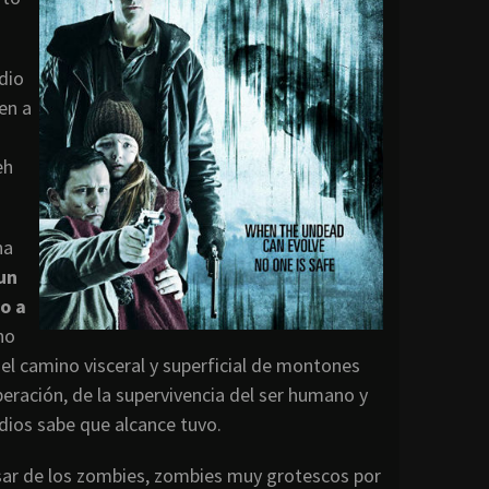
dio
en a
eh
na
un
o a
no
 el camino visceral y superficial de montones
peración, de la supervivencia del ser humano y
dios sabe que alcance tuvo.
busar de los zombies, zombies muy grotescos por