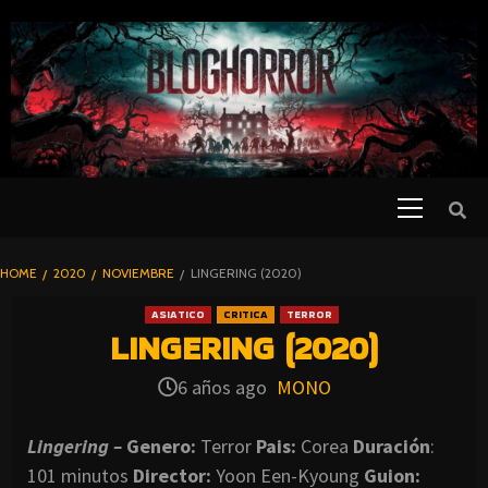
SKIP
TO
CONTENT
Primary
PELICULAS
Menu
DE TERROR |
BLOGHORROR
HOME
2020
NOVIEMBRE
LINGERING (2020)
⋆
ASIATICO
CRITICA
TERROR
LINGERING (2020)
6 años ago
MONO
Lingering –
Genero:
Terror
Pais:
Corea
Duración
:
101 minutos
Director
:
Yoon Een-Kyoung
Guion: