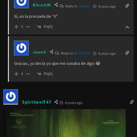
Blood2k
Reply to
JUANG
4 years ago
Sí, es la precuela de “X”.
Reply
0
JuanG
Reply to
BLOOD2K
4 years ago
Gracias, ya decía yo que me sonaba de algo 😂
Reply
0
Spiritwolf47
4 years ago