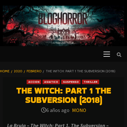
SKIP
TO
CONTENT
Primary
PELICULAS
Menu
DE TERROR |
BLOGHORROR
HOME
2020
FEBRERO
THE WITCH: PART 1 THE SUBVERSION (2018)
⋆
ACCION
ASIATICO
SUSPENSO
THRILLER
THE WITCH: PART 1 THE
SUBVERSION (2018)
6 años ago
MONO
La Bruja – The Witch: Part 1. The Subversion –