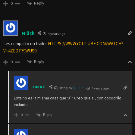
Reply
0
Milick
4 years ago
Les comparto un trailer
HTTPS://WWW.YOUTUBE.COM/WATCH?
V=4ZEDT79WUS0
Reply
0
JuanG
Reply to
MILICK
4 years ago
Esta no es la misma casa que ‘X’? Creo que si, con cocodrilo
incluido.
Reply
0