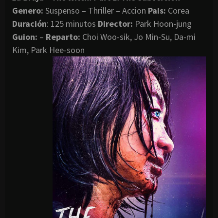
Genero:
Suspenso – Thriller – Accion
Pais:
Corea
Duración
: 125 minutos
Director
:
Park Hoon-jung
Guion:
–
Reparto:
Choi Woo-sik, Jo Min-Su, Da-mi
Kim, Park Hee-soon