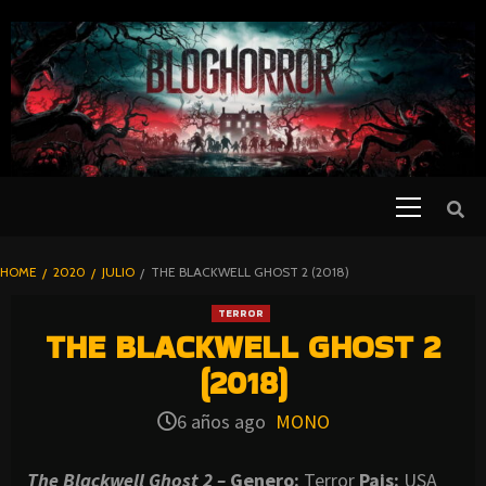
SKIP
TO
CONTENT
Primary
PELICULAS
Menu
DE TERROR |
BLOGHORROR
HOME
2020
JULIO
THE BLACKWELL GHOST 2 (2018)
⋆
TERROR
THE BLACKWELL GHOST 2
(2018)
6 años ago
MONO
The Blackwell Ghost 2 –
Genero:
Terror
Pais:
USA