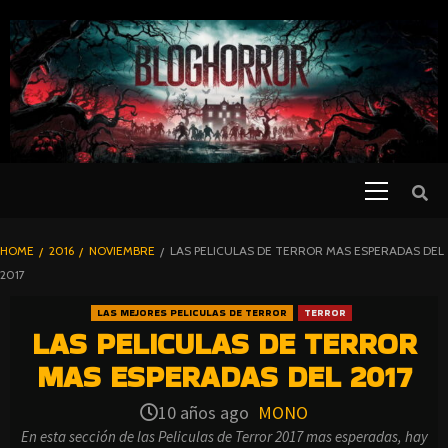
SKIP
TO
CONTENT
Primary
PELICULAS
Menu
DE TERROR |
BLOGHORROR
HOME
2016
NOVIEMBRE
LAS PELICULAS DE TERROR MAS ESPERADAS DEL
⋆
2017
LAS MEJORES PELICULAS DE TERROR
TERROR
LAS PELICULAS DE TERROR
MAS ESPERADAS DEL 2017
10 años ago
MONO
En esta sección de las Peliculas de Terror 2017 mas esperadas, hay