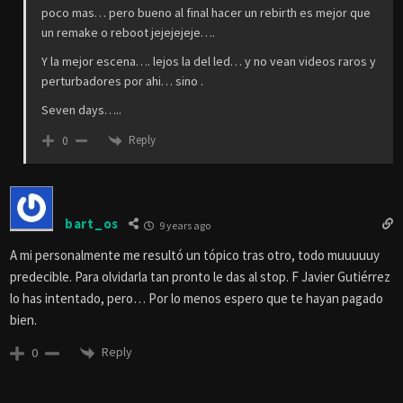
poco mas… pero bueno al final hacer un rebirth es mejor que
un remake o reboot jejejejeje….
Y la mejor escena…. lejos la del led… y no vean videos raros y
perturbadores por ahi… sino .
Seven days…..
Reply
0
bart_os
9 years ago
A mi personalmente me resultó un tópico tras otro, todo muuuuuy
predecible. Para olvidarla tan pronto le das al stop. F Javier Gutiérrez
lo has intentado, pero… Por lo menos espero que te hayan pagado
bien.
Reply
0