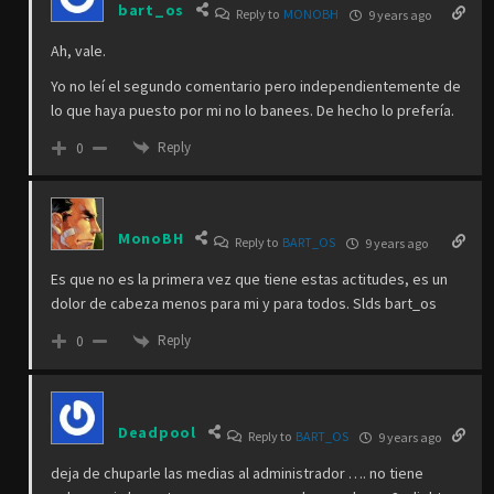
bart_os
Reply to
MONOBH
9 years ago
Ah, vale.
Yo no leí el segundo comentario pero independientemente de
lo que haya puesto por mi no lo banees. De hecho lo prefería.
Reply
0
MonoBH
Reply to
BART_OS
9 years ago
Es que no es la primera vez que tiene estas actitudes, es un
dolor de cabeza menos para mi y para todos. Slds bart_os
Reply
0
Deadpool
Reply to
BART_OS
9 years ago
deja de chuparle las medias al administrador …. no tiene