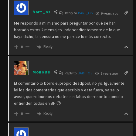
bart_os
Reply to
BART_OS
9 years ago
Me respondo a mi mismo para preguntar por qué se han
borrado estos 2 mensajes. Independientemente de lo que
haya dicho, la censura no me parece lo más correcto.
Reply
0
MonoBH
Reply to
BART_OS
9 years ago
El comentario lo borro el propio deadpool, no yo. Igualmente
lei los dos comentarios que escribio y esta fuera, ya se lo
avise, quiero buenos debates sin faltas de respeto como lo
entienden todos en BH 🙂
Reply
0