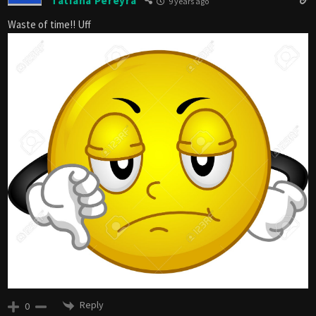
Tatiana Pereyra
9 years ago
Waste of time!! Uff
Reply
0