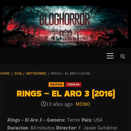
SKIP
TO
CONTENT
Primary
PELICULAS
Menu
DE TERROR |
BLOGHORROR
HOME
2016
SEPTIEMBRE
RINGS – EL ARO 3 (2016)
⋆
CRITICA
TERROR
RINGS – EL ARO 3 (2016)
10 años ago
MONO
Rings – El Aro 3
– Genero:
Terror
Pais:
USA
Duracion
: 84 minutos
Director:
F. Javier Gutiérrez