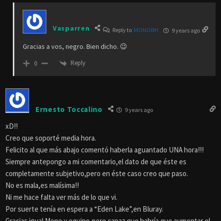
Vasparren
Reply to
MONOBH
9 years ago
Gracias a vos, negro. Bien dicho. 😉
Reply
0
Ernesto Toccalino
9 years ago
xD!!
Creo que soporté media hora.
Felicito al que más abajo comentó haberla aguantado UNA hora!!!
Siempre antepongo a mi comentario,el dato de que éste es
completamente subjetivo,pero en éste caso creo que paso.
No es mala,es malísima!!
Ni me hace falta ver más de lo que vi.
Por suerte tenía en espera a “Eden Lake”,en Bluray.
Gracias igual Mono y equipo,pero capaz que habría que aumentar el