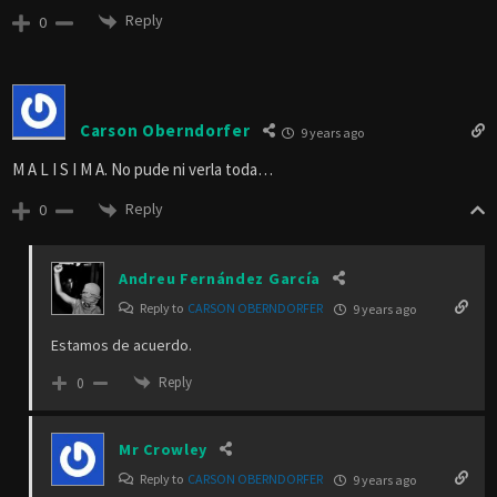
Reply
0
Carson Oberndorfer
9 years ago
M A L I S I M A. No pude ni verla toda…
Reply
0
Andreu Fernández García
Reply to
CARSON OBERNDORFER
9 years ago
Estamos de acuerdo.
Reply
0
Mr Crowley
Reply to
CARSON OBERNDORFER
9 years ago