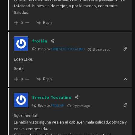
totalidad- hubiese sido mejor, o por lo menos, coherente.
Saludos.
Reply
0
froilán
Reply to
ERNESTO TOCCALINO
9 years ago
Eden Lake.
Brutal
Reply
0
Ernesto Toccalino
Reply to
FROILÁN
9 years ago
Si,tremenda!!
La había visto alguna vez en el cable,en mala calidad,doblada y
encima empezada…