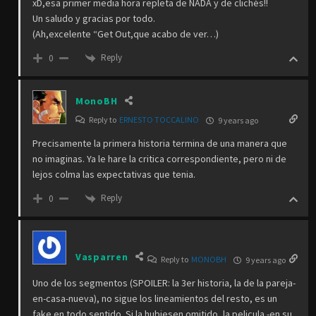
xD,esa primer media hora repleta de NADA y de clichés!!
Un saludo y gracias por todo.
(Ah,excelente “Get Out,que acabo de ver…)
Reply
0
MonoBH
Reply to
ERNESTO TOCCALINO
9 years ago
Precisamente la primera historia termina de una manera que
no imaginas. Ya le hare la critica correspondiente, pero ni de
lejos colma las expectativas que tenia.
Reply
0
Vasparren
Reply to
MONOBH
9 years ago
Uno de los segmentos (SPOILER: la 3er historia, la de la pareja-
en-casa-nueva), no sigue los lineamientos del resto, es un
fake en todo sentido. Si la hubiesen omitido, la pelicula -en su