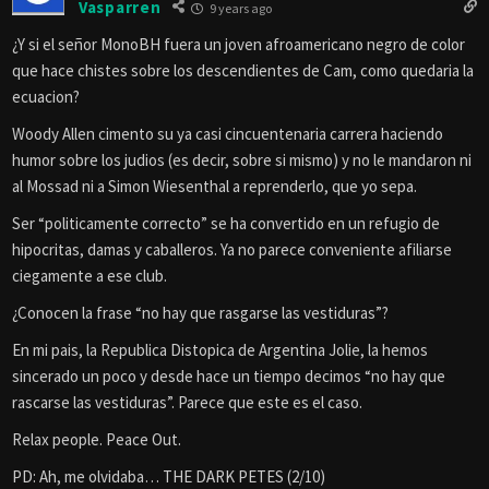
Vasparren
9 years ago
¿Y si el señor MonoBH fuera un joven afroamericano negro de color
que hace chistes sobre los descendientes de Cam, como quedaria la
ecuacion?
Woody Allen cimento su ya casi cincuentenaria carrera haciendo
humor sobre los judios (es decir, sobre si mismo) y no le mandaron ni
al Mossad ni a Simon Wiesenthal a reprenderlo, que yo sepa.
Ser “politicamente correcto” se ha convertido en un refugio de
hipocritas, damas y caballeros. Ya no parece conveniente afiliarse
ciegamente a ese club.
¿Conocen la frase “no hay que rasgarse las vestiduras”?
En mi pais, la Republica Distopica de Argentina Jolie, la hemos
sincerado un poco y desde hace un tiempo decimos “no hay que
rascarse las vestiduras”. Parece que este es el caso.
Relax people. Peace Out.
PD: Ah, me olvidaba… THE DARK PETES (2/10)