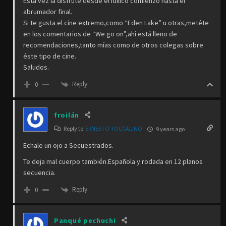
Ésta vez la disfruté desde el idílico comienzo hasta el
abrumador final.
Si te gusta el cine extremo,como “Eden Lake” u otras,metéte
en los comentarios de “We go on”,ahí está lleno de
recomendaciones,tanto mías como de otros colegas sobre
éste tipo de cine.
Saludos.
Reply
0
froilán
Reply to
ERNESTO TOCCALINO
9 years ago
Echale un ojo a Secuestrados.
Te deja mal cuerpo también.Española y rodada en 12 planos
secuencia.
Reply
0
Panqué pechuchi