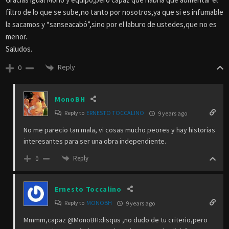
filtro de lo que se sube,no tanto por nosotros,ya que si es infumable
la sacamos y “sanseacabó”,sino por el laburo de ustedes,que no es
menor.
Saludos.
Reply
0
MonoBH
Reply to
ERNESTO TOCCALINO
9 years ago
No me parecio tan mala, vi cosas mucho peores y hay historias
interesantes para ser una obra independiente.
Reply
0
Ernesto Toccalino
Reply to
MONOBH
9 years ago
Mmmm,capaz @MonoBH:disqus ,no dudo de tu criterio,pero