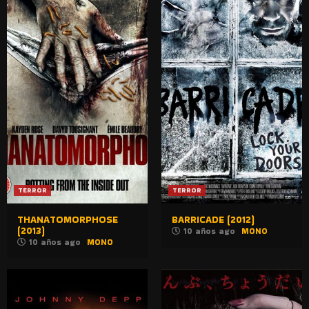
TERROR
TERROR
THANATOMORPHOSE
BARRICADE (2012)
(2013)
10 años ago
MONO
10 años ago
MONO