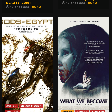
BEAUTY (2016)
10 años ago
MONO
10 años ago
MONO
ACCION
CIENCIA FICCION
THRILLER
CRITICA
TERROR
THRILLER