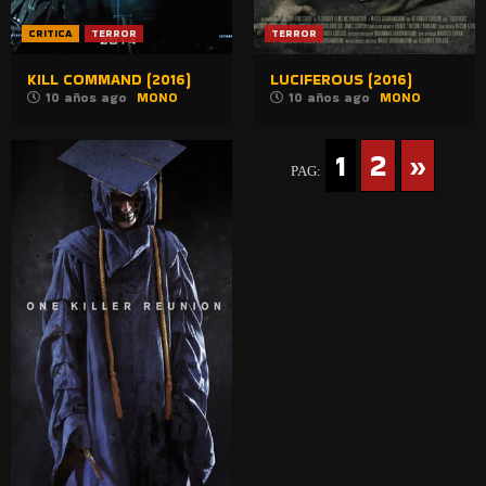
CRITICA
TERROR
TERROR
KILL COMMAND (2016)
LUCIFEROUS (2016)
10 años ago
MONO
10 años ago
MONO
1
2
»
PAG: