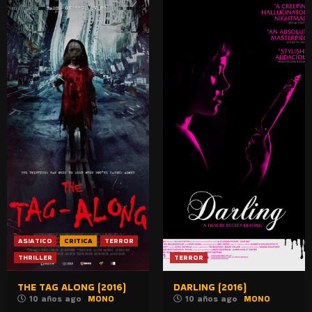
ASIATICO
CRITICA
TERROR
THRILLER
TERROR
THE TAG ALONG (2016)
DARLING (2016)
10 años ago
MONO
10 años ago
MONO