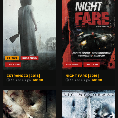
CRITICA
SUSPENSO
THRILLER
SUSPENSO
THRILLER
ESTRANGED (2016)
NIGHT FARE (2016)
10 años ago
MONO
10 años ago
MONO