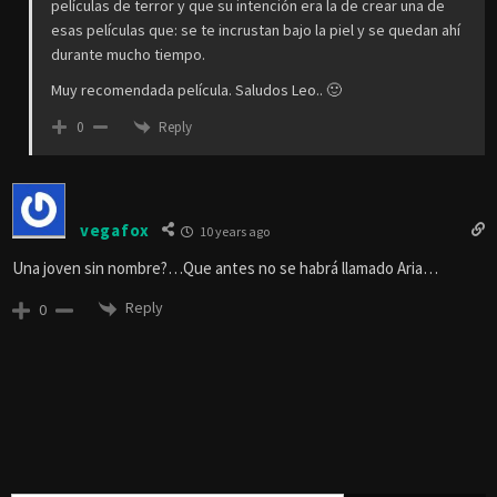
Fhercho06
Reply to
LEO
10 years ago
Como diría su director es un terror mas allá de la comprensión.
Ademas Keating tiene fama de ser un director muy estético.
El directir menciona que Darling es un homenaje a las viejas
películas de terror y que su intención era la de crear una de
esas películas que: se te incrustan bajo la piel y se quedan ahí
durante mucho tiempo.
Muy recomendada película. Saludos Leo.. 🙂
Reply
0
vegafox
10 years ago
Una joven sin nombre?…Que antes no se habrá llamado Aria…
Reply
0