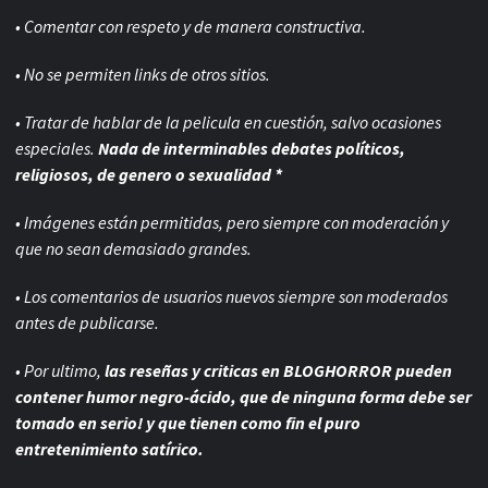
Ingresamos en el
TOP100 de los mejores sitios de terror
del mundo
y somos el
N°1 de Habla
Hispana
según
Feedspot.
ADVERTENCIAS Y REGLAS
• Comentar con respeto y de manera constructiva.
• No se permiten links de otros sitios.
• Tratar de hablar de la pelicula en cuestión, salvo ocasiones
especiales.
Nada de interminables debates políticos,
religiosos, de genero o sexualidad *
• Imágenes están permitidas, pero siempre con
moderación y
que no sean demasiado grandes.
• Los comentarios de usuarios nuevos siempre son moderados
antes de publicarse.