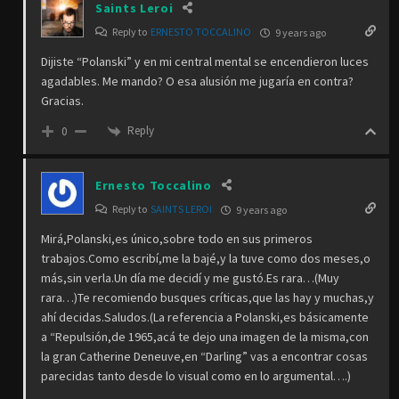
Saints Leroi
Reply to
ERNESTO TOCCALINO
9 years ago
Dijiste “Polanski” y en mi central mental se encendieron luces
agadables. Me mando? O esa alusión me jugaría en contra?
Gracias.
Reply
0
Ernesto Toccalino
Reply to
SAINTS LEROI
9 years ago
Mirá,Polanski,es único,sobre todo en sus primeros
trabajos.Como escribí,me la bajé,y la tuve como dos meses,o
más,sin verla.Un día me decidí y me gustó.Es rara…(Muy
rara…)Te recomiendo busques críticas,que las hay y muchas,y
ahí decidas.Saludos.(La referencia a Polanski,es básicamente
a “Repulsión,de 1965,acá te dejo una imagen de la misma,con
la gran Catherine Deneuve,en “Darling” vas a encontrar cosas
parecidas tanto desde lo visual como en lo argumental….)