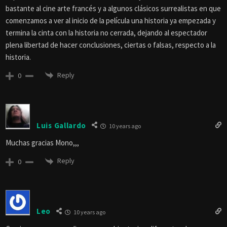
expresividad de sus ojos en las tomas cerradas es una verdadera
joya. La musicalización, muy buena por cierto, es también pieza clave
para introducirnos en el suspenso del filme.
Técnica y visualmente es una obra intachable, sin embargo al
desarrollo de la historia le faltó algo que le permitiera llevar al
espectador a la cumbre de sus emociones y del terror. Me recordó
bastante al cine arte francés y a algunos clásicos surrealistas en que
comenzamos a ver al inicio de la película una historia ya empezada y
termina la cinta con la historia no cerrada, dejando al espectador
plena libertad de hacer conclusiones, ciertas o falsas, respecto a la
historia.
Reply
0
Luis Gallardo
10 years ago
Muchas gracias Mono,,,