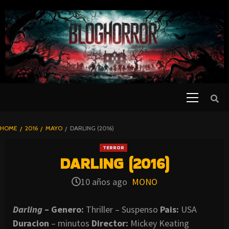
SKIP
TO
CONTENT
Primary
PELICULAS
Menu
DE TERROR |
BLOGHORROR
HOME
2016
MAYO
DARLING (2016)
⋆
TERROR
DARLING (2016)
10 años ago
MONO
Darling
– Genero:
Thriller – Suspenso
Pais:
USA
Duracion
– minutos
Director:
Mickey Keating