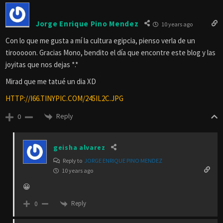
Jorge Enrique Pino Mendez
10 years ago
Con lo que me gusta a mí la cultura egipcia, pienso verla de un
tirooooon. Gracias Mono, bendito el día que encontre este blog y las
joyitas que nos dejas *.*
Mirad que me tatué un dia XD
HTTP://I66.TINYPIC.COM/245IL2C.JPG
Reply
0
geisha alvarez
Reply to
JORGE ENRIQUE PINO MENDEZ
10 years ago
😀
Reply
0