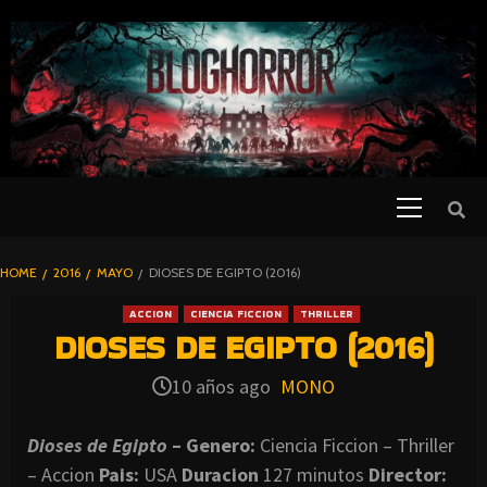
SKIP
TO
CONTENT
Primary
PELICULAS
Menu
DE TERROR |
BLOGHORROR
HOME
2016
MAYO
DIOSES DE EGIPTO (2016)
⋆
ACCION
CIENCIA FICCION
THRILLER
DIOSES DE EGIPTO (2016)
10 años ago
MONO
Dioses de Egipto
– Genero:
Ciencia Ficcion – Thriller
– Accion
Pais:
USA
Duracion
127 minutos
Director: