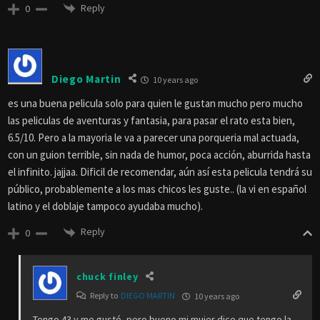
Reply
0
Diego Martin
10 years ago
es una buena pelicula solo para quien le gustan mucho pero mucho
las peliculas de aventuras y fantasia, para pasar el rato esta bien,
6.5/10. Pero a la mayoria le va a parecer una porqueria mal actuada,
con un guion terrible, sin nada de humor, poca acción, aburrida hasta
el infinito. jajjaa. Dificil de recomendar, aún así esta pelicula tendrá su
público, probablemente a los mas chicos les guste.. (la vi en español
latino y el doblaje tampoco ayudaba mucho).
Reply
0
chuck finley
Reply to
DIEGO MARTIN
10 years ago
Tengo 43 y me gustó, pero bueno mi mujer dice que tengo la