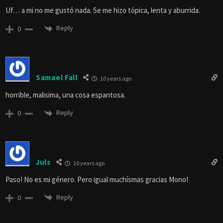
Uf… a mi no me gustó nada. Se me hizo tópica, lenta y aburrida.
Reply
0
Samael Fall
10 years ago
horrible, malisima, una cosa espantosa.
Reply
0
Juls
10 years ago
Paso! No es mi género. Pero igual muchísmas gracias Mono!
Reply
0