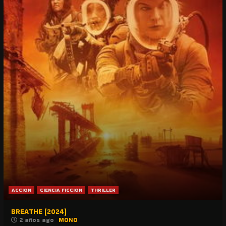
ACCION
CIENCIA FICCION
THRILLER
BREATHE (2024)
2 años ago
MONO