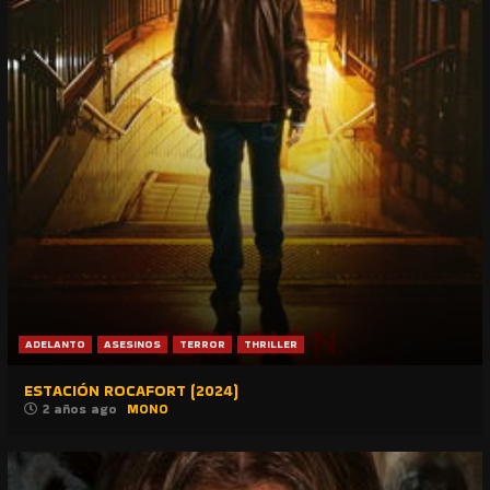
ADELANTO
ASESINOS
TERROR
THRILLER
ESTACIÓN ROCAFORT (2024)
2 años ago
MONO