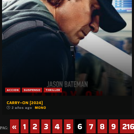
ACCION
SUSPENSO
THRILLER
CARRY-ON (2024)
2 años ago
MONO
«
1
2
3
4
5
6
7
8
9
21
PAG: