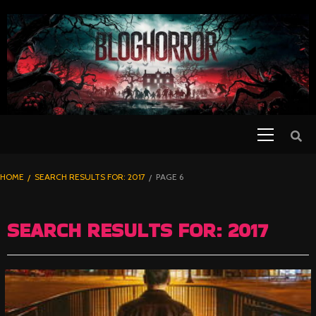
SKIP
TO
CONTENT
Primary
PELICULAS
Menu
DE TERROR |
BLOGHORROR
HOME
SEARCH RESULTS FOR: 2017
PAGE 6
⋆
SEARCH RESULTS FOR:
2017