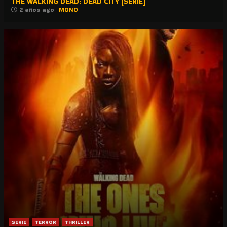
THE WALKING DEAD: DEAD CITY [SERIE]
2 años ago
MONO
SERIE
TERROR
THRILLER