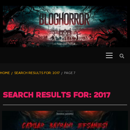
SKIP
TO
CONTENT
Primary
PELICULAS
Menu
DE TERROR |
BLOGHORROR
HOME
SEARCH RESULTS FOR: 2017
PAGE 7
⋆
SEARCH RESULTS FOR:
2017