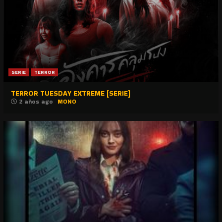
SERIE
TERROR
TERROR TUESDAY EXTREME [SERIE]
2 años ago
MONO