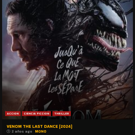
ACCION
CIENCIA FICCION
THRILLER
VENOM THE LAST DANCE (2024)
2 años ago
MONO