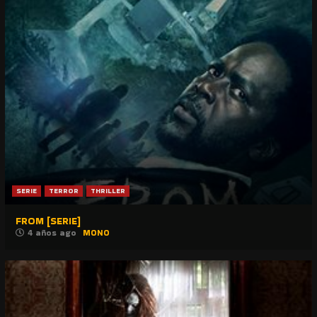
SERIE
TERROR
THRILLER
FROM [SERIE]
4 años ago
MONO