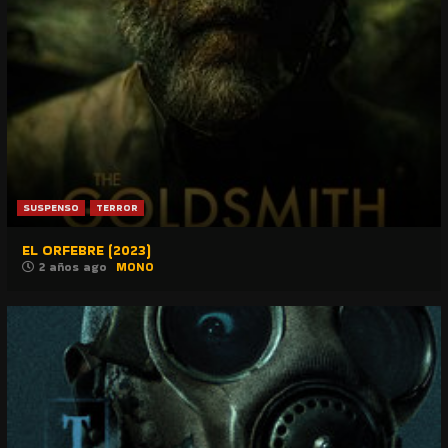
SUSPENSO
TERROR
EL ORFEBRE (2023)
2 años ago
MONO