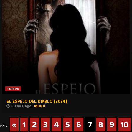
TERROR
EL ESPEJO DEL DIABLO (2024)
2 años ago
MONO
«
1
2
3
4
5
6
7
8
9
10
PAG: