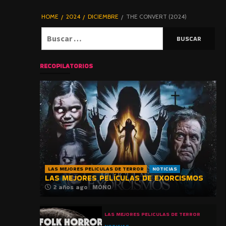
DE TERROR |
BLOGHORROR
HOME
2024
DICIEMBRE
THE CONVERT (2024)
⋆
Buscar:
RECOPILATORIOS
LAS MEJORES PELICULAS DE TERROR
NOTICIAS
LAS MEJORES PELÍCULAS DE EXORCISMOS
2 años ago
MONO
LAS MEJORES PELICULAS DE TERROR