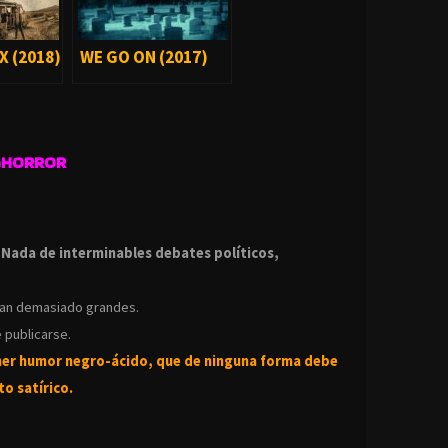
 (2018)
WE GO ON (2017)
GHORROR
.
.
Nada de interminables debates políticos,
ean demasiado grandes.
 publicarse.
ner humor negro-
ácido, que de ninguna forma debe
o satírico.