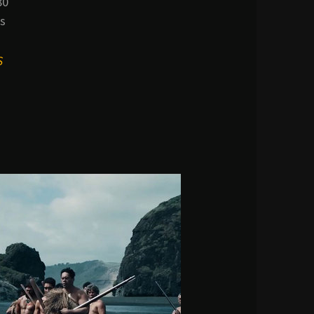
80
es
S