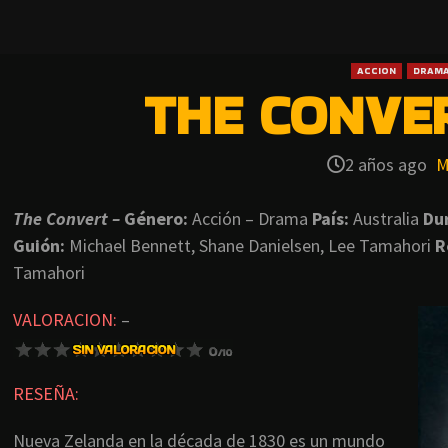
ACCION
DRAM
THE CONVER
2 años ago
M
The Convert –
Género:
Acción – Drama
País:
Australia
Du
Guión:
Michael Bennett, Shane Danielsen, Lee Tamahori
R
Tamahori
VALORACION:
–
RESEÑA:
Nueva Zelanda en la década de 1830 es un mundo