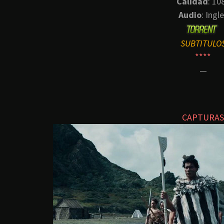
Calidad
: 10
Audio
: Ingl
SUBTITULO
****
—
CAPTURAS