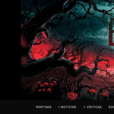
SKIP
TO
CONTENT
PELICULAS
PORTADA
≡ NOTICIAS
✦ CRITICAS
SO