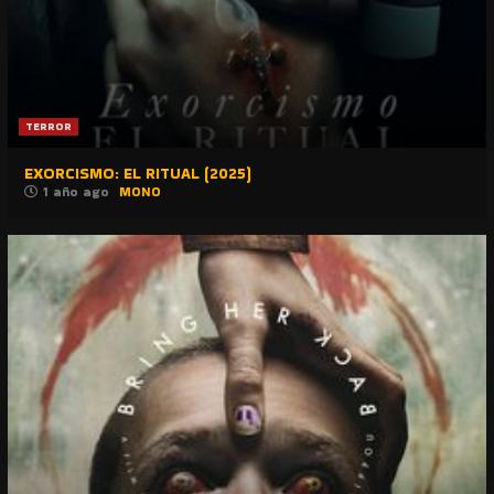
TERROR
EXORCISMO: EL RITUAL (2025)
1 año ago
MONO