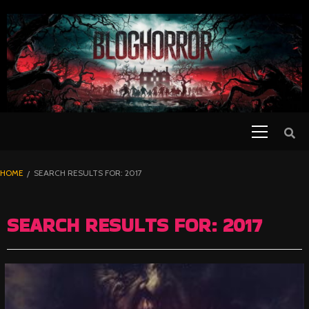
SKIP
TO
CONTENT
Primary
PELICULAS
Menu
DE TERROR |
BLOGHORROR
HOME
SEARCH RESULTS FOR: 2017
⋆
SEARCH RESULTS FOR:
2017