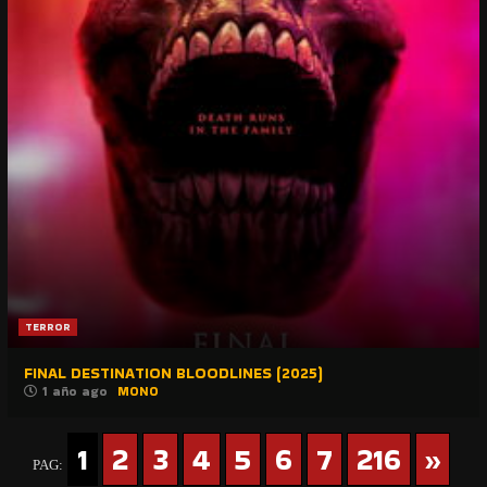
TERROR
FINAL DESTINATION BLOODLINES (2025)
1 año ago
MONO
1
2
3
4
5
6
7
216
»
PAG: