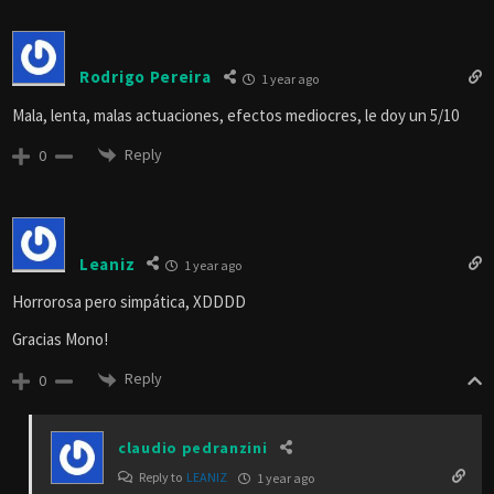
Rodrigo Pereira
1 year ago
Mala, lenta, malas actuaciones, efectos mediocres, le doy un 5/10
Reply
0
Leaniz
1 year ago
Horrorosa pero simpática, XDDDD
Gracias Mono!
Reply
0
claudio pedranzini
Reply to
LEANIZ
1 year ago