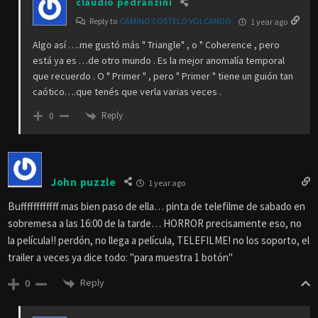
claudio pedranzini
Reply to
CAMINO COSTELO VOLCANDO
1 year ago
Algo así ….me gustó más " Triangle" , o " Coherence , pero
está ya es …de otro mundo . Es la mejor anomalía temporal
que recuerdo . O " Primer " , pero " Primer " tiene un guión tan
caótico….que tenés que verla varias veces .
Reply
0
John puzzle
1 year ago
Buffffffffffff mas bien paso de ella… pinta de telefilme de sabado en
sobremesa a las 16:00 de la tarde… HORROR precisamente eso, no
la película!! perdón, no llega a película, TELEFILME! no los soporto, el
trailer a veces ya dice todo: "para muestra 1 botón"
Reply
0