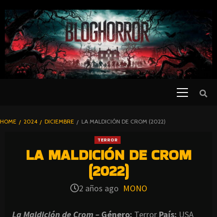
SKIP
TO
CONTENT
Primary
PELICULAS
Menu
DE TERROR |
BLOGHORROR
HOME
2024
DICIEMBRE
LA MALDICIÓN DE CROM (2022)
⋆
TERROR
LA MALDICIÓN DE CROM
(2022)
2 años ago
MONO
La Maldición de Crom –
Género:
Terror
País:
USA