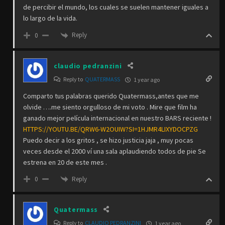
de percibir el mundo, los cuales se suelen mantener iguales a
lo largo de la vida.
Reply
0
claudio pedranzini
Reply to
QUATERMASS
1 year ago
Comparto tus palabras querido Quatermass,antes que me
olvide ….me siento orgulloso de mi voto . Mire que film ha
ganado mejor película internacional en nuestro BARS reciente !
HTTPS://YOUTU.BE/QRW6-W2OUIW?SI=1HJMR4LIXYDOCPZG
Puedo decir a los gritos , se hizo justicia jaja , muy pocas
veces desde el 2000 ví una sala aplaudiendo todos de pie Se
estrena en 20 de este mes .
Reply
0
Quatermass
Reply to
CLAUDIO PEDRANZINI
1 year ago