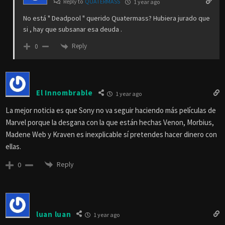
Reply to
QUATERMASS
1 year ago
No está " Deadpool " querido Quatermass? Hubiera jurado que
si , hay que subsanar esa deuda .
Reply
0
El Innombrable
1 year ago
La mejor noticia es que Sony no va seguir haciendo más películas de
Marvel porque la desgana con la que están hechas Venon, Morbius,
Madene Web y Kraven es inexplicable sí pretendes hacer dinero con
ellas.
Reply
0
luan luan
1 year ago