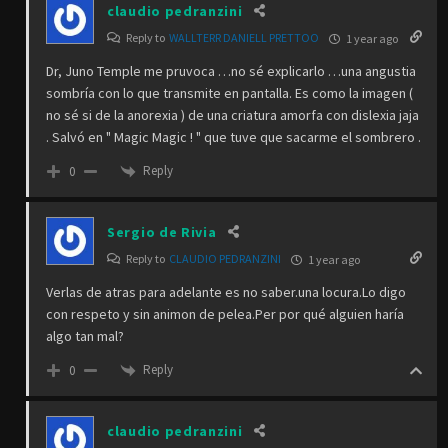
claudio pedranzini
Reply to
WALLTERR DANIELL PRETTOO
1 year ago
Dr, Juno Temple me pruvoca …no sé explicarlo …una angustia
sombría con lo que transmite en pantalla. Es como la imagen (
no sé si de la anorexia ) de una criatura amorfa con dislexia jaja
. Salvó en " Magic Magic ! " que tuve que sacarme el sombrero .
Reply
0
Sergio de Rivia
Reply to
CLAUDIO PEDRANZINI
1 year ago
Verlas de atras para adelante es no saber.una locura.Lo digo
con respeto y sin animon de pelea.Per por qué alguien haría
algo tan mal?
Reply
0
claudio pedranzini