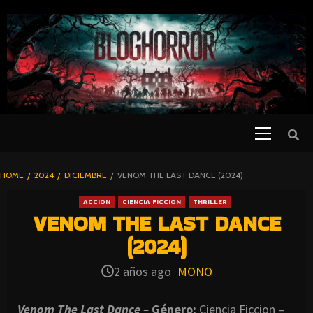
SKIP
TO
CONTENT
Primary
PELICULAS
Menu
DE TERROR |
BLOGHORROR
HOME
2024
DICIEMBRE
VENOM THE LAST DANCE (2024)
⋆
ACCION
CIENCIA FICCION
THRILLER
VENOM THE LAST DANCE
(2024)
2 años ago
MONO
Venom The Last Dance –
Género:
Ciencia Ficcion –