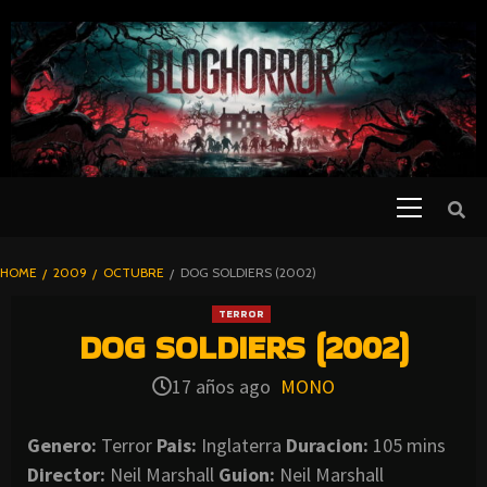
SKIP
TO
CONTENT
Primary
PELICULAS
Menu
DE TERROR |
BLOGHORROR
HOME
2009
OCTUBRE
DOG SOLDIERS (2002)
⋆
TERROR
DOG SOLDIERS (2002)
17 años ago
MONO
Genero:
Terror
Pais:
Inglaterra
Duracion:
105 mins
Director:
Neil Marshall
Guion:
Neil Marshall