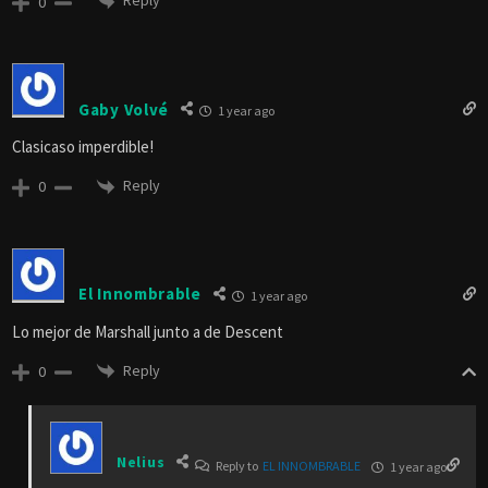
Reply
0
Gaby Volvé
1 year ago
Clasicaso imperdible!
Reply
0
El Innombrable
1 year ago
Lo mejor de Marshall junto a de Descent
Reply
0
Nelius
Reply to
EL INNOMBRABLE
1 year ago