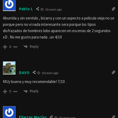
Pablo L
10 years ago
Aburrida y sin sentido , bizarra y con un aspecto a pelicula vieja no se
porque pero no vi nada interesante sera porque los tipos
disfrazados de hombres lobo aparecen en escenas de 2 segundos
xD . No me gusto para nada . un 4/10
Reply
0
DAVO
10 years ago
MUy buena y muy recomendable! 7/10
Reply
0
Eliezer Macías
10 years ago