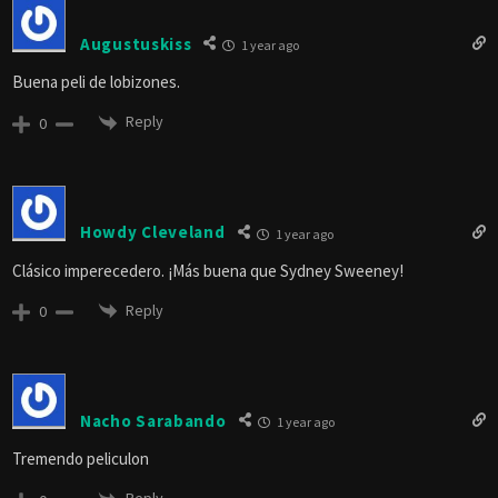
Augustuskiss
1 year ago
Buena peli de lobizones.
Reply
0
Howdy Cleveland
1 year ago
Clásico imperecedero. ¡Más buena que Sydney Sweeney!
Reply
0
Nacho Sarabando
1 year ago
Tremendo peliculon