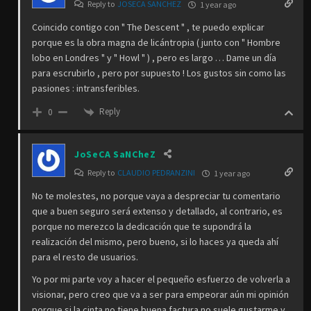
Reply to
JOSECA SANCHEZ
1 year ago
Coincido contigo con " The Descent " , te puedo explicar
porque es la obra magna de licántropia ( junto con " Hombre
lobo en Londres " y " Howl " ) , pero es largo … Dame un día
para escrubirlo , pero por supuesto ! Los gustos sin como las
pasiones : intransferibles.
Reply
0
JoSeCA SaNCheZ
Reply to
CLAUDIO PEDRANZINI
1 year ago
No te molestes, no porque vaya a despreciar tu comentario
que a buen seguro será extenso y detallado, al contrario, es
porque no merezco la dedicación que te supondrá la
realización del mismo, pero bueno, si lo haces ya queda ahí
para el resto de usuarios.
Yo por mi parte voy a hacer el pequeño esfuerzo de volverla a
visionar, pero creo que va a ser para empeorar aún mi opinión
porque si la cinta no tiene buena factura no suele gustarme y