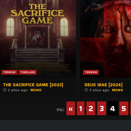
TERROR
THRILLER
TERROR
THE SACRIFICE GAME (2023)
DEUS IRAE (2024)
2 años ago
MONO
2 años ago
MONO
«
1
2
3
4
5
PAG: