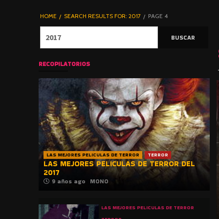
DE TERROR |
BLOGHORROR
HOME
SEARCH RESULTS FOR: 2017
PAGE 4
⋆
Buscar:
RECOPILATORIOS
LAS MEJORES PELICULAS DE TERROR
TERROR
LAS MEJORES PELICULAS DE TERROR DEL
2017
9 años ago
MONO
LAS MEJORES PELICULAS DE TERROR