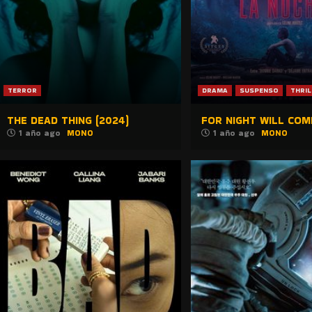
TERROR
DRAMA
SUSPENSO
THRIL
THE DEAD THING (2024)
FOR NIGHT WILL COME
1 año ago
MONO
1 año ago
MONO