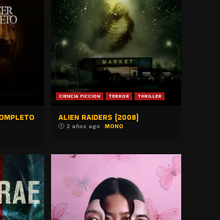
CIENCIA FICCION
TERROR
THRILLER
COMPLETO
ALIEN RAIDERS (2008)
2 años ago
MONO