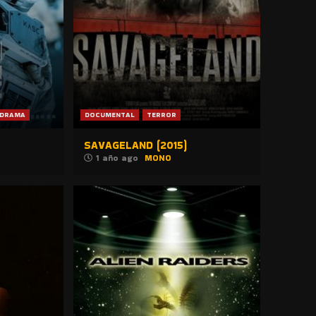
DRAMA
DOCUMENTAL
TERROR
SAVAGELAND (2015)
1 año ago
MONO