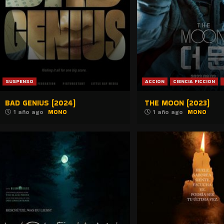
SUSPENSO
ACCION
CIENCIA FICCION
BAD GENIUS (2024)
THE MOON (2023)
1 año ago
MONO
1 año ago
MONO