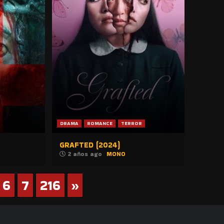
DRAMA
ROMANCE
TERROR
GRAFTED (2024)
2 años ago
MONO
6
7
216
»