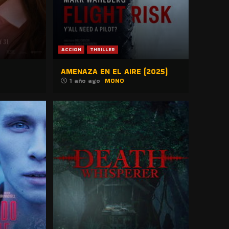
ACCION
THRILLER
AMENAZA EN EL AIRE (2025)
1 año ago
MONO