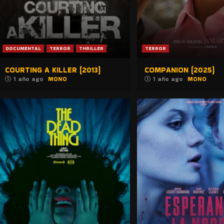
DOCUMENTAL
TERROR
THRILLER
TERROR
COURTING A KILLER (2013)
COMPANION (2025)
1 año ago
MONO
1 año ago
MONO