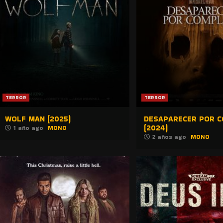
TERROR
TERROR
WOLF MAN (2025)
DESAPARECER POR 
(2024)
1 año ago
MONO
2 años ago
MONO