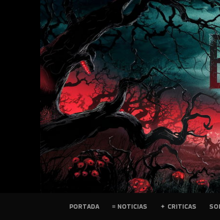
SKIP
TO
CONTENT
PELICULAS
PORTADA
≡ NOTICIAS
✦ CRITICAS
SO