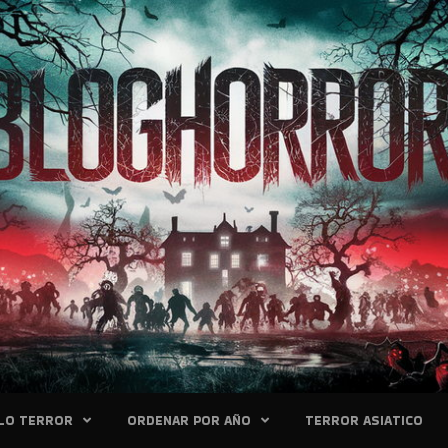
LO TERROR
ORDENAR POR AÑO
TERROR ASIATICO