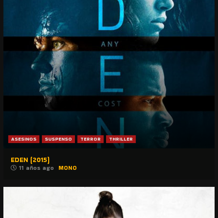
ASESINOS
SUSPENSO
TERROR
THRILLER
EDEN (2015)
11 años ago
MONO