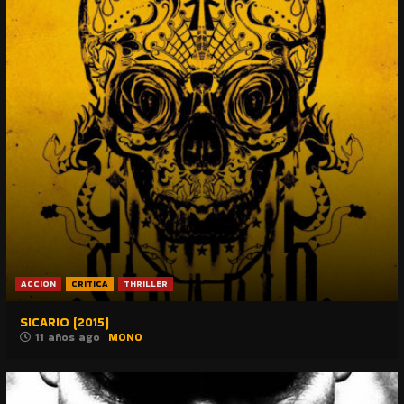
ACCION
CRITICA
THRILLER
SICARIO (2015)
11 años ago
MONO