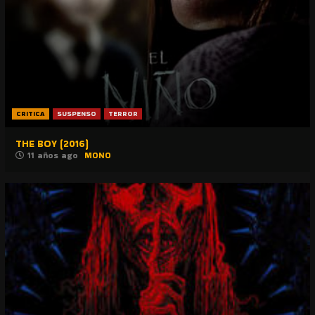
CRITICA
SUSPENSO
TERROR
THE BOY (2016)
11 años ago
MONO