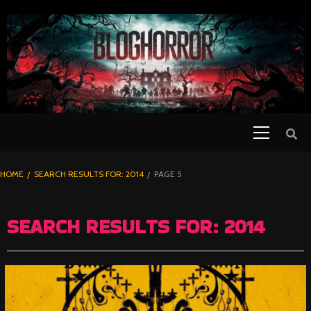
SKIP
TO
CONTENT
Primary
PELICULAS
Menu
DE TERROR |
BLOGHORROR
HOME
SEARCH RESULTS FOR: 2014
PAGE 5
⋆
SEARCH RESULTS FOR:
2014