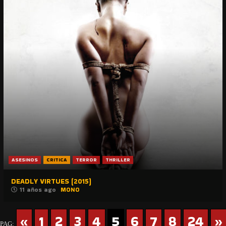
ASESINOS
CRITICA
TERROR
THRILLER
DEADLY VIRTUES (2015)
11 años ago
MONO
«
1
2
3
4
5
6
7
8
24
»
PAG: