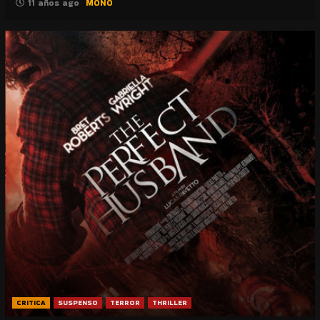
11 años ago
MONO
CRITICA
SUSPENSO
TERROR
THRILLER