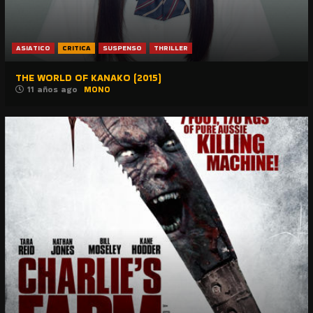
ASIATICO
CRITICA
SUSPENSO
THRILLER
THE WORLD OF KANAKO (2015)
11 años ago
MONO