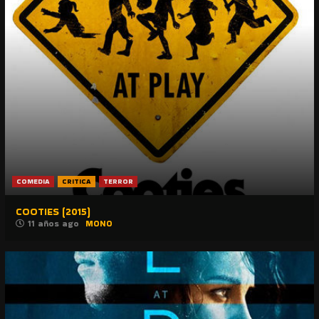
COMEDIA
CRITICA
TERROR
COOTIES (2015)
11 años ago
MONO